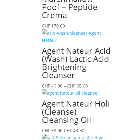
Poof – Peptide
Crema
CHF
170.00
Agent Nateur Acid
(Wash) Lactic Acid
Brightening
Cleanser
Preisspanne:
CHF
40.00
–
CHF
65.00
CHF 40.00
bis
Agent Nateur Holi
CHF 65.00
(Cleanse)
Cleansing Oil
Ursprünglicher
Aktueller
CHF
58.00
CHF
43.50
Preis
Preis