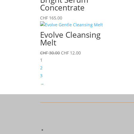
Concentrate
CHF
165.00
Evolve Cleansing
Melt
Ursprünglicher
Aktueller
CHF
30.00
CHF
12.00
Preis
Preis
1
war:
ist:
2
CHF 30.00
CHF 12.00.
3
→