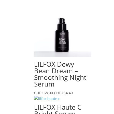
Preis
Preis
war:
ist:
CHF 116.00
CHF 92.80.
LILFOX Dewy
Bean Dream –
Smoothing Night
Serum
Ursprünglicher
Aktueller
CHF
168.00
CHF
134.40
Preis
Preis
war:
ist:
LILFOX Haute C
CHF 168.00
CHF 134.40.
Bright Serum