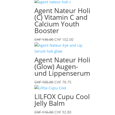
Agent Nateur Holi
(C) Vitamin C and
Calcium Youth
Booster
Ursprünglicher
Aktueller
CHF
136.00
CHF
102.00
Preis
Preis
war:
ist:
CHF 136.00
CHF 102.00.
Agent Nateur Holi
(Glow) Augen-
und Lippenserum
Ursprünglicher
Aktueller
CHF
105.00
CHF
78.75
Preis
Preis
war:
ist:
LILFOX Cupu Cool
CHF 105.00
CHF 78.75.
Jelly Balm
Ursprünglicher
Aktueller
CHF
116.00
CHF
92.80