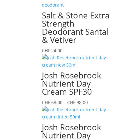
war:
ist:
CHF 58.00
CHF 43.50.
Salt & Stone Extra
Strength
Deodorant Santal
& Vetiver
CHF
24.00
Josh Rosebrook
Nutrient Day
Cream SPF30
Preisspanne:
CHF
68.00
–
CHF
98.00
CHF 68.00
bis
CHF 98.00
Josh Rosebrook
Nutrient Day