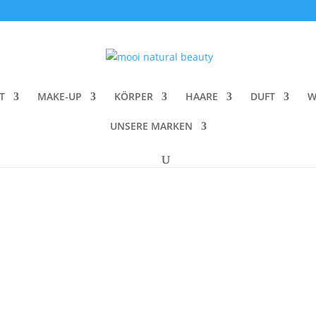
ch
T
MAKE-UP
KÖRPER
HAARE
DUFT
W
ualität
iert
UNSERE MARKEN