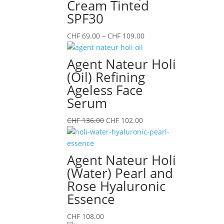
Cream Tinted
SPF30
Preisspanne:
CHF
69.00
–
CHF
109.00
CHF 69.00
bis
Agent Nateur Holi
CHF 109.00
(Oil) Refining
Ageless Face
Serum
Ursprünglicher
Aktueller
CHF
136.00
CHF
102.00
Preis
Preis
war:
ist:
CHF 136.00
CHF 102.00.
Agent Nateur Holi
(Water) Pearl and
Rose Hyaluronic
Essence
CHF
108.00