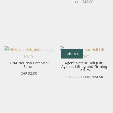
249.00
CHF
Sale 25%
YINA Nourish Botanical
Agent Nateur Holi (Lift)
Serum
Ageless Lifting and Firming
Serum
92.00
CHF
Ursprünglicher
Aktuel
166.00
124.50
CHF
CHF
Preis
Preis
war:
ist:
CHF 166.00
CHF 1