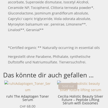
ascorbate, Superoxide dismutase, Isocetyl Alcohol,
Ceramide NP, Tocopherol, Clittoria terneata powder*,
Gluconolactone, Jasminum grandiflorum absolute,
Caprylic/ capric triglyceride, Viola odorata absolute,
Myroxylon balsamum var. pereirae, Limonene**,
Linalool**, Geranial**
*Certified organic ** Naturally occurring in essential oils
Hergestellt ohne Parabene, Phthalate, synthetische
Duftstoffe und Natriumsulfate. Tierversuchsfrei.
Das könnte dir auch gefallen …
Sold out
ruhi The Adaptogen Toner
Cecilia Holistic Beauty Silver
Serum
Future – Peptide Lifting
Sérum with Exosomes
68.00
CHF