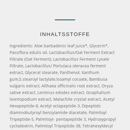
INHALTSSTOFFE
Ingredients: Aloe barbadenis leaf juice*, Glycerin*,
Passiflora edulis oil, Lactobacillus/Oat Ferment Extract
Filtrate (Oat Ferment), Lactobacillus Ferment Lysate
Filtrate, Lactobacillus/ Portulaca oleracea ferment
extract, Glyceral stearate, Panthenol, Xanthum
gum,S.stearoyl lactylate,Isoamyl cocoate, Bambusa
vulgaris extract, Althaea officinalis root extract, Oryza
sative extract, Lentinus edodes extract, Gnaphalium
leontopodium extract, Malachite crystal extract, Acetyl
Hexapeptide-8, Acetyl octapeptide-3, Dipeptids
diaminobutyroyl benzylamide diacetate, Palmitoyl
Tripeptide-5, Palmitoyl- pentapeptide 3, Hydroxypropyl
cyclodextrin, Palmitoyl Tripeptide-38, Tetrahexyldecyl