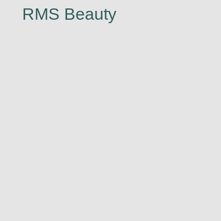
RMS Beauty
Vor einigen Jahren bekam Rose-Marie Swift
schwere gesundheitliche Probleme.
Während ihres Heilungsprozesses und ihrer
intensiven Nachforschungen entdeckte sie,
dass einige der giftigen Chemikalien und
Schwermetalle in ihrem Körper auch in den
heutigen Schönheitsprodukten, die wir
täglich verwenden, zu finden sind. Nachdem
sie ihre eigene Gesundheit wiederhergestellt
hatte, erkannte Rose-Marie, dass sie