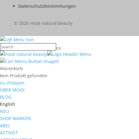
Datenschutzbestimmungen
© 2026 mooi natural beauty
0
Warenkorb
kein Produkt gefunden
zu shoppen
ÜBER MOOI
BLOG
English
NEU
SHOP MARKEN
ABEL
ACTIVIST