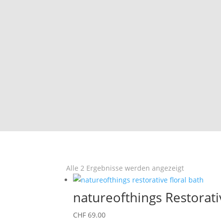
Nach
Alle 2 Ergebnisse werden angezeigt
Aktualität
sortiert
natureofthings Restorati
CHF
69.00