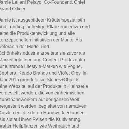
Jamie Leilani Pelayo, Co-Founder & Chief
Brand Officer
Jamie ist ausgebildeter Kräuterspezialistin
und Lehrling für heilige Pflanzenmedizin und
leitet die Produktentwicklung und alle
konzeptionellen Initiativen der Marke. Als
Veteranin der Mode- und
Schönheitsindustrie arbeitete sie zuvor als
Marketingleiterin und Content-Produzentin
für führende Lifestyle-Marken wie Vogue,
Sephora, Kendo Brands und Violet Grey. Im
Jahr 2015 gründete sie Stories+Objects,
eine Website, auf der Produkte in Kleinserie
vorgestellt werden, die von einheimischen
Kunsthandwerkern auf der ganzen Welt
hergestellt werden, begleitet von narrativen
Kurzfilmen, die deren Handwerk erkunden.
Als sie auf ihren Reisen die Kultivierung
uralter Heilpflanzen wie Weihrauch und