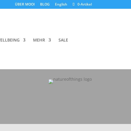
ÜBER MOOI
BLOG
English
0-Artikel
ELLBEING
MEHR
SALE
natureofthings
utside nourishes the world within.