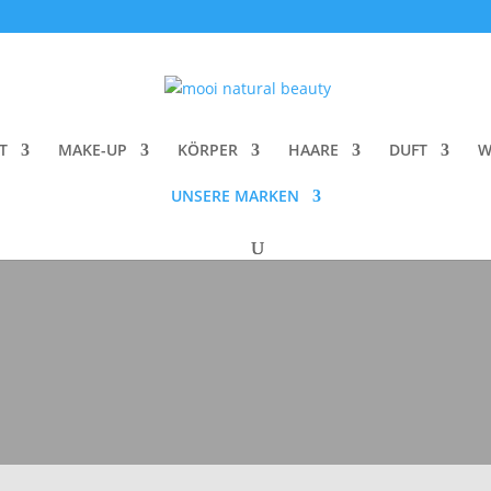
T
MAKE-UP
KÖRPER
HAARE
DUFT
W
UNSERE MARKEN
The world o