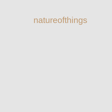
natureofthings
natureofthings ist ein modernes Wellne
Gesundheit Harmonie bedeutet. Es ist d
Erde – Pflanzen, Mineralien und Elemen
ein noch besseres Morgen zu ermögliche
Verpflichtung zu absoluter Transparenz
Elementare Schönheit und Wellness gehe
Luft, Wasser und roher Erde gewonnenen 