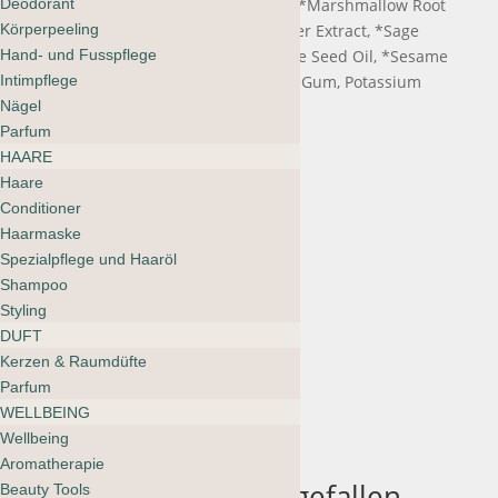
Deodorant
Extract, *Green Tea Flower Extract, *Marshmallow Root
Körperpeeling
Extract, *Nettle Extract, *Rose Flower Extract, *Sage
Hand- und Fusspflege
Extract,
*Sea Buckthorn Oil, *Borage Seed Oil, *Sesame
Intimpflege
Seed Oil, *Guar Gum, *Gum Arabic Gum, Potassium
Nägel
Sorbate, *Vitamin E.
Parfum
*CERTIFIED ORGANIC
HAARE
Haare
†ORGANIC
Conditioner
‡WILDCRAFTED
Haarmaske
Spezialpflege und Haaröl
§NON-GMO PLANT SOURCED
Shampoo
Styling
Vegan
DUFT
Ohne Tierversuche
Kerzen & Raumdüfte
Parfum
Hergestellt in den USA
WELLBEING
Wellbeing
Aromatherapie
Das könnte dir auch gefallen …
Beauty Tools