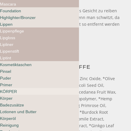
Mascara
Idealerweise wird es vermieden, das Gesicht zu reiben
Foundation
oder zu berühren, insbesondere wenn man schwitzt, da
Highlighter/Bronzer
das Produkt/der Schutz vom Gesicht so entfernt werden
Lippen
kann.
Lippenpflege
Lipgloss
Lipliner
Lippenstift
Liptint
Kosmetiktaschen
INHALTSSTOFFE
Pinsel
Puder
*Aloe Vera Leaf Juice, *Shea Butter, Zinc Oxide, *Olive
†
Primer
Fruit Oil, Butyloctyl Salicylate,
Broccoli Seed Oil,
KÖRPER
*Avocado Oil, Polyester-8, Rhus Succedanea Fruit Wax,
Körper
*Grape Seed Oil, Vp/Hexadecene Copolymer, *Hemp
Badezusätze
Seed Oil, *Jojoba Seed Oil, *Evening Primrose Oil,
Lotionen und Butter
*Bladderwrack Seaweed, *Bilberry, *Burdock Root
Körperöl
Extract, *Calendula Extract, *Chamomile Extract,
Reinigung
*Chickweed Extract, *Dandelion Extract, *Ginkgo Leaf