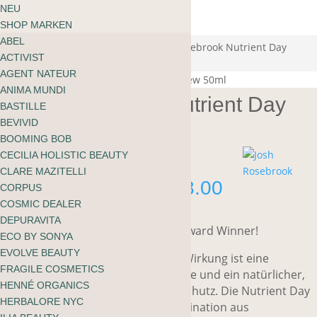
ÜBER MOOI
NEU
Warenkorb
BLOG
SHOP MARKEN
kein Produkt gefunden
English
ABEL
zu shoppen
Start
/
Gesicht
/
Tagescrème
/ Josh Rosebrook Nutrient Day
ACTIVIST
Cream SPF30
AGENT NATEUR
ANIMA MUNDI
Josh Rosebrook Nutrient Day
BASTILLE
Cream SPF30
BEVIVID
BOOMING BOB
CECILIA HOLISTIC BEAUTY
CLARE MAZITELLI
Preisspan
CHF
68.00
–
CHF
98.00
CORPUS
CHF 68.0
COSMIC DEALER
bis
DEPURAVITA
Harper’s Bazaar 2020 Anti-Aging Award Winner!
CHF 98.0
ECO BY SONYA
EVOLVE BEAUTY
Diese Tagescrème mit doppelter Wirkung ist eine
FRAGILE COSMETICS
regenerierende Feuchtigkeitscrème und ein natürlicher,
HENNÉ ORGANICS
mineralischer Breitband-Sonnenschutz. Die Nutrient Day
HERBALORE NYC
Cream bietet eine wirksame Kombination aus