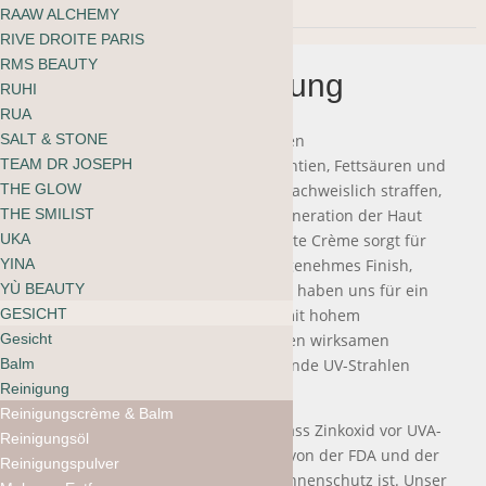
Day
RAAW ALCHEMY
Cream
RIVE DROITE PARIS
RMS BEAUTY
Beschreibung
SPF30
RUHI
RUA
Menge
SALT & STONE
Einzigartige Kräutersynergien setzen
TEAM DR JOSEPH
entzündungshemmende Antioxidantien, Fettsäuren und
THE GLOW
Phytonährstoffe frei, die die Haut nachweislich straffen,
THE SMILIST
Rötungen reduzieren und die Regeneration der Haut
UKA
unterstützen. Diese luxuriöse, leichte Crème sorgt für
YINA
ein mattes, geschmeidiges und angenehmes Finish,
YÙ BEAUTY
ohne einen weissen Schimmer. Wir haben uns für ein
GESICHT
hochwertiges, non-nano Zinkoxid mit hohem
Gesicht
Mikrongehalt entschieden, das einen wirksamen
Balm
Sonnenschutz gegen hautschädigende UV-Strahlen
Reinigung
bietet.
Reinigungscrème & Balm
Es ist wissenschaftlich erwiesen, dass Zinkoxid vor UVA-
Reinigungsöl
und UVB-Strahlen schützt und ein von der FDA und der
Reinigungspulver
EU zugelassener Breitspektrum-Sonnenschutz ist. Unser