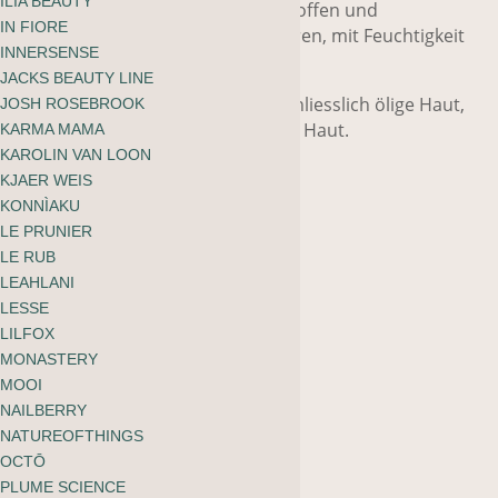
ILIA BEAUTY
verschiedenen pflanzlichen Wirkstoffen und
IN FIORE
Pflanzenölen, die die Haut reparieren, mit Feuchtigkeit
INNERSENSE
versorgen und schützen.
JACKS BEAUTY LINE
Geeignet für alle Hauttypen, einschliesslich ölige Haut,
JOSH ROSEBROOK
Mischhaut, Akne und empfindliche Haut.
KARMA MAMA
KAROLIN VAN LOON
KJAER WEIS
KONNÌAKU
LE PRUNIER
LE RUB
LEAHLANI
Grösse
LESSE
Zurücksetzen
LILFOX
MONASTERY
Josh
MOOI
-
+
NAILBERRY
Rosebrook
NATUREOFTHINGS
In den Warenkorb
Nutrient
OCTŌ
PLUME SCIENCE