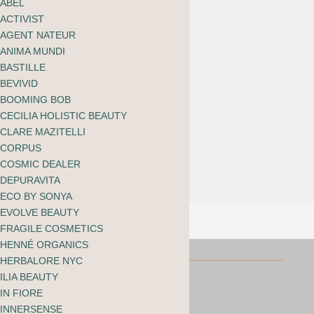
ABEL
ACTIVIST
AGENT NATEUR
ANIMA MUNDI
The Glow
BASTILLE
Comfort Zone
BEVIVID
Cleansing Balm
BOOMING BOB
CECILIA HOLISTIC BEAUTY
CHF
32.00
CLARE MAZITELLI
CORPUS
COSMIC DEALER
DEPURAVITA
ECO BY SONYA
EVOLVE BEAUTY
FRAGILE COSMETICS
HENNÉ ORGANICS
HERBALORE NYC
ILIA BEAUTY
IN FIORE
INNERSENSE