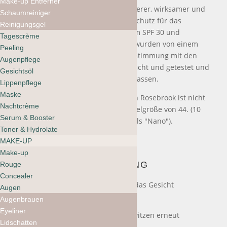
Make-up Entferner
Zinkoxid* ist ein kosmetischer, sicherer, wirksamer und
Schaumreiniger
von der FDA zugelassener Sonnenschutz für das
Reinigungsgel
Gesicht. Unsere Nutrient Day Cream SPF 30 und
Tagescrème
Nutrient Day Cream Tinted SPF 30 wurden von einem
Peeling
FDA-registrierten Labor in Übereinstimmung mit den
Augenpflege
FDA-Vorschriften gründlich untersucht und getestet und
Gesichtsöl
als SPF 30 und Breitspektrum zugelassen.
Lippenpflege
Maske
*Das hochwertige Zinkoxid von Josh Rosebrook ist nicht
Nachtcrème
nanoskalig, sondern hat eine Partikelgröße von 44. (10
Serum & Booster
Mikron gelten als "grob" und 0,01 als "Nano").
Toner & Hydrolate
MAKE-UP
Make-up
ANWENDUNG
Rouge
Concealer
Für vollen Schutz 1/4 Teelöffel auf das Gesicht
Augen
auftragen.
Augenbrauen
Eyeliner
Alle 2 Stunden und nach dem Schwitzen erneut
Lidschatten
auftragen.