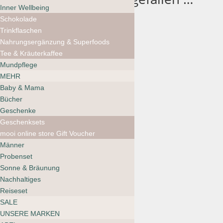
Inner Wellbeing
Schokolade
Trinkflaschen
Team Dr.
Nahrungsergänzung & Superfoods
Joseph Gentle
Tee & Kräuterkaffee
Balancing
Mundpflege
MEHR
Toner
Baby & Mama
CHF
37.90
Bücher
Geschenke
Geschenksets
mooi online store Gift Voucher
Männer
Probenset
Corpus
Sonne & Bräunung
Aromatic Hand
Nachhaltiges
Wash Amalgam
Reiseset
7
SALE
UNSERE MARKEN
CHF
34.00