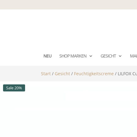
NEU
SHOP MARKEN
GESICHT
MA
Start
/
Gesicht
/
Feuchtigkeitscreme
/ LILFOX Cu
Sale 20%