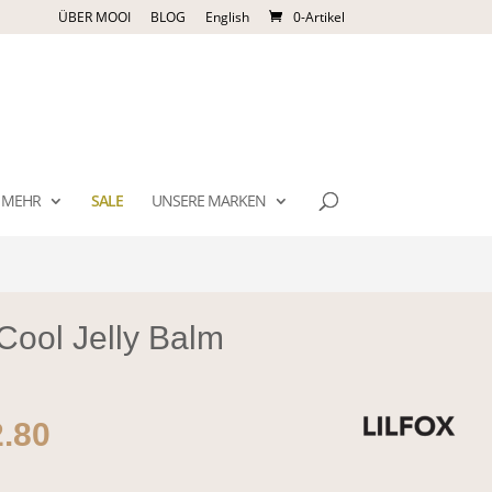
ÜBER MOOI
BLOG
English
0-Artikel
MEHR
SALE
UNSERE MARKEN
ool Jelly Balm
rünglicher
Aktueller
.80
s
Preis
ist: