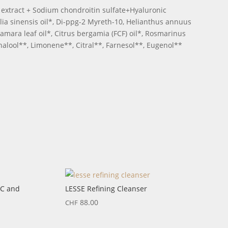
 extract + Sodium chondroitin sulfate+Hyaluronic
ia sinensis oil*, Di-ppg-2 Myreth-10, Helianthus annuus
amara leaf oil*, Citrus bergamia (FCF) oil*, Rosmarinus
Linalool**, Limonene**, Citral**, Farnesol**, Eugenol**
 C and
LESSE Refining Cleanser
88.00
CHF
er