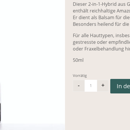
CHF 
Dieser 2-in-1-Hybrid aus 
enthält reichhaltige Amaz
Er dient als Balsam für d
Besonders heilend für die
Für alle Hauttypen, insbes
gestresste oder empfindlic
oder Fraxelbehandlung hi
50ml
Vorrätig
-
+
In d
LILFOX Cupu Coo