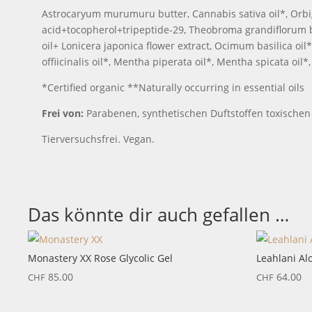
Astrocaryum murumuru butter, Cannabis sativa oil*, Orbig
acid+tocopherol+tripeptide-29, Theobroma grandiflorum bu
oil+ Lonicera japonica flower extract, Ocimum basilica oi
offiicinalis oil*, Mentha piperata oil*, Mentha spicata oil
*Certified organic **Naturally occurring in essential oils
Frei von:
Parabenen, synthetischen Duftstoffen toxischen 
Tierversuchsfrei. Vegan.
Das könnte dir auch gefallen …
Monastery XX Rose Glycolic Gel
Leahlani Al
85.00
64.00
CHF
CHF