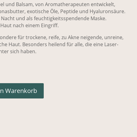
116.00
CHF 92.80.
Gel und Balsam, von Aromatherapeuten entwickelt,
onasbutter, exotische Öle, Peptide und Hyaluronsäure.
ie Nacht und als feuchtigkeitsspendende Maske.
 Haut nach einem Eingriff.
ondere für trockene, reife, zu Akne neigende, unreine,
he Haut. Besonders heilend für alle, die eine Laser-
nter sich haben.
en Warenkorb
l Jelly Balm Menge