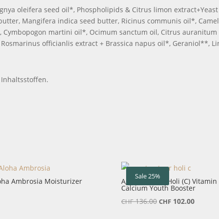
nya oleifera seed oil*, Phospholipids & Citrus limon extract+Yeast
tter, Mangifera indica seed butter, Ricinus communis oil*, Camell
l*, Cymbopogon martini oil*, Ocimum sanctum oil, Citrus auranitum 
*, Rosmarinus officianlis extract + Brassica napus oil*, Geraniol**, 
Inhaltsstoffen.
Sale 25%
oha Ambrosia Moisturizer
Agent Nateur Holi (C) Vitamin
Calcium Youth Booster
Ursprünglicher
Aktuell
136.00
102.00
CHF
CHF
Preis
Preis