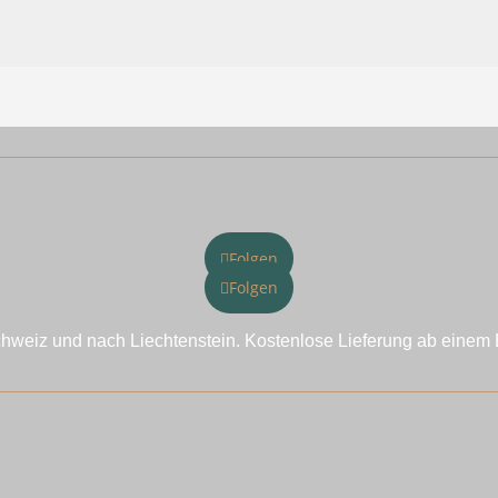
war:
ist:
CHF 136.00
CHF 102
Folgen
Folgen
chweiz und nach Liechtenstein. Kostenlose Lieferung ab einem 