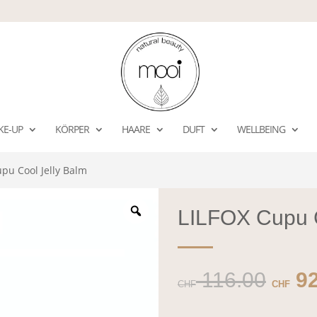
KE-UP
KÖRPER
HAARE
DUFT
WELLBEING
pu Cool Jelly Balm
LILFOX Cupu C
Ursp
116.00
92
CHF
CHF
Prei
war: