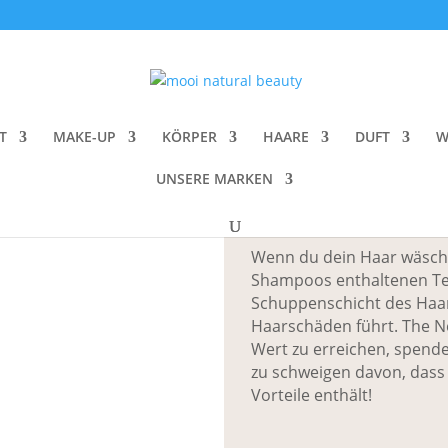
nnate Life Neroli Hair Primer
The Innate Lif
T
MAKE-UP
KÖRPER
HAARE
DUFT
W
CHF
30.00
UNSERE MARKEN
Ein leichter Spray, der da
Wenn du dein Haar wäscht
Shampoos enthaltenen Ten
Schuppenschicht des Haare
Haarschäden führt. The Ne
Wert zu erreichen, spende
zu schweigen davon, dass
Vorteile enthält!