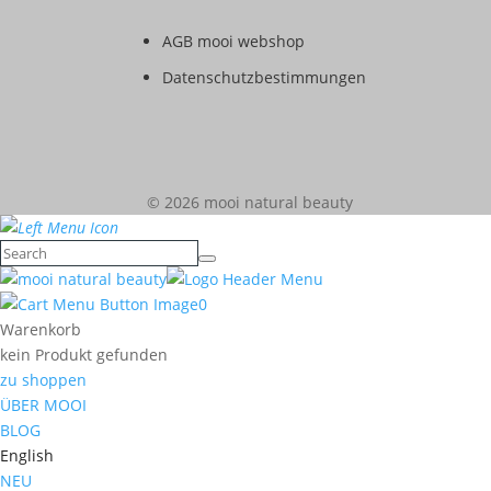
AGB mooi webshop
Datenschutzbestimmungen
© 2026 mooi natural beauty
0
Warenkorb
kein Produkt gefunden
zu shoppen
ÜBER MOOI
BLOG
English
NEU