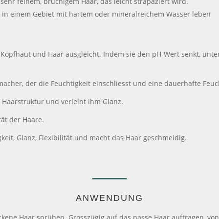
 sehr feinem, brüchigem Haar, das leicht strapaziert wird.
ie in einem Gebiet mit hartem oder mineralreichem Wasser leben
n Kopfhaut und Haar ausgleicht. Indem sie den pH-Wert senkt, unter
acher, der die Feuchtigkeit einschliesst und eine dauerhafte Feuch
 Haarstruktur und verleiht ihm Glanz.
tät der Haare.
eit, Glanz, Flexibilität und macht das Haar geschmeidig.
ANWENDUNG
ckene Haar sprühen. Grosszügig auf das nasse Haar auftragen, von