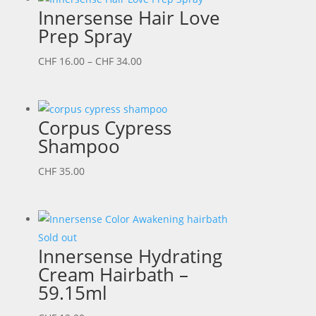
Innersense Hair Love
Prep Spray
Preisspanne:
CHF
16.00
–
CHF
34.00
CHF 16.00
bis
CHF 34.00
Corpus Cypress
Shampoo
CHF
35.00
Sold out
Innersense Hydrating
Cream Hairbath –
59.15ml