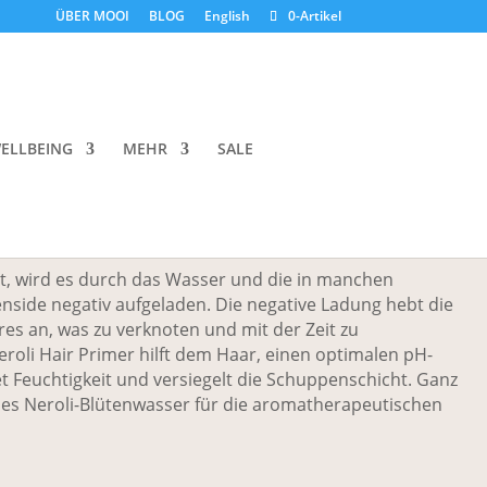
ÜBER MOOI
BLOG
English
0-Artikel
e Neroli Hair Primer
ELLBEING
MEHR
SALE
s Haar ausgleicht und regeneriert!
, wird es durch das Wasser und die in manchen
side negativ aufgeladen. Die negative Ladung hebt die
s an, was zu verknoten und mit der Zeit zu
roli Hair Primer hilft dem Haar, einen optimalen pH-
t Feuchtigkeit und versiegelt die Schuppenschicht. Ganz
 es Neroli-Blütenwasser für die aromatherapeutischen