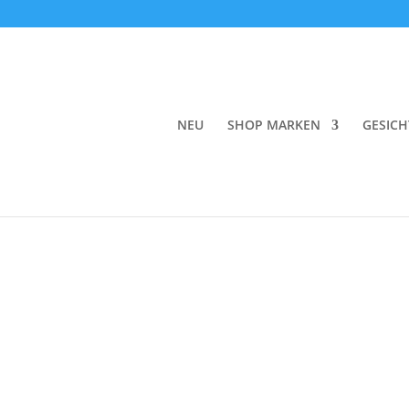
Start
/
Haare
/
Spezialpflege und Haaröl
/ The I
NEU
SHOP MARKEN
GESICH