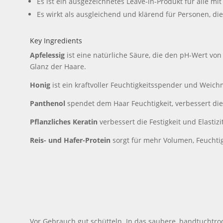
Es ist ein ausgezeichnetes Leave-in-Produkt für alle mit
Es wirkt als ausgleichend und klärend für Personen, d
Key Ingredients
Apfelessig
ist eine natürliche Säure, die den pH-Wert vo
Glanz der Haare.
Honig
ist ein kraftvoller Feuchtigkeitsspender und Weichm
Panthenol
spendet dem Haar Feuchtigkeit, verbessert die
Pflanzliches Keratin
verbessert die Festigkeit und Elastizi
Reis- und Hafer-Protein
sorgt für mehr Volumen, Feuchtigk
Vor Gebrauch gut schütteln. In das saubere, handtuchtro