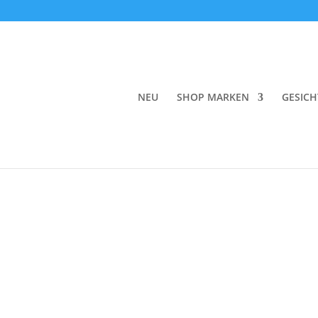
Start
/
Haare
/
Styling
/ Innersense Hair Love P
NEU
SHOP MARKEN
GESICH