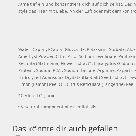
Atme tief ein und konzentriere dich auf dich selbst. Da
style das Haar mit Liebe. An der Luft oder mit dem Fön t
Water, Caprylyl/Capryl Glucoside, Potassium Sorbate, Alo
Amethyst Powder, Citric Acid, Sodium Levulinate, Pantheno
Recutita (Matricaria) Flower Extract*, Eucalyptus Globulus
Protein , Sodium PCA , Sodium Lactate, Arginine, Aspartic Ac
Hydrolyzed Adansonia Digitata (Baobab) Seed Extract, Lav
Limon (Lemon) Peel Oil, Citrus Reticulata (Tangerine) Peel
*Certified Organic
ϮA natural component of essential oils
Das könnte dir auch gefallen …