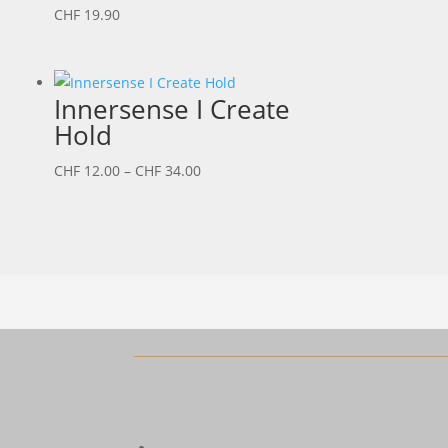
CHF
19.90
Innersense I Create
Hold
Preisspanne:
CHF
12.00
–
CHF
34.00
CHF 12.00
bis
CHF 34.00