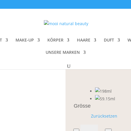
rep Spray
Innersense Ha
T
MAKE-UP
KÖRPER
HAARE
DUFT
W
CHF
16.00
–
UNSERE MARKEN
Ein Priming Spray, das für
Grösse
Zurücksetzen
Innersense