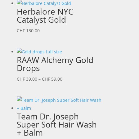
Herbalore NYC
Catalyst Gold
CHF
130.00
RAAW Alchemy Gold
Drops
Preisspanne:
CHF
39.00
–
CHF
59.00
CHF 39.00
bis
CHF 59.00
Team Dr. Joseph
Super Soft Hair Wash
+ Balm