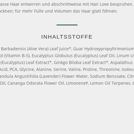
s nasse Haar entwirren und abschnittweise mit Hair Love besprühen
rocknen; für mehr Fülle und Volumen das Haar glatt föhnen.
INHALTSSTOFFE
e Barbadensis (Aloe Vera) Leaf Juice*, Guar Hydroxypropyltrimonium
l (Vitamin B-5), Eucalyptus Globulus (Eucalyptus) Leaf Oil, Linum 
 (Eucalyptus) Leaf Extract*, Ginkgo Biloba Leaf Extract*, Aspalathus
id, PCA, Glycine, Alanine, Serine, Valine, Proline, Threonine, Isoleu
andula Angustifolia (Lavender) Flower Water, Sodium Benzoate, Citr
 Oil, Cananga Odorata Flower Oil, LimoneneϮ, Lemon Oil Terpenes, Ci