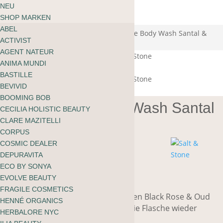
ÜBER MOOI
NEU
Warenkorb
BLOG
SHOP MARKEN
kein Produkt gefunden
English
ABEL
zu shoppen
Start
/
Körper
/
Reinigung
/ Salt & Stone Body Wash Santal &
ACTIVIST
Vetiver Refill
AGENT NATEUR
ANIMA MUNDI
BASTILLE
BEVIVID
BOOMING BOB
Salt & Stone Body Wash Santal
CECILIA HOLISTIC BEAUTY
& Vetiver Refill
CLARE MAZITELLI
CORPUS
COSMIC DEALER
DEPURAVITA
CHF
69.00
ECO BY SONYA
EVOLVE BEAUTY
FRAGILE COSMETICS
Eine Nachfüllpackung des luxuriösen Black Rose & Oud
HENNÉ ORGANICS
Body Wash von Salt & Stone, um die Flasche wieder
HERBALORE NYC
aufzufüllen.