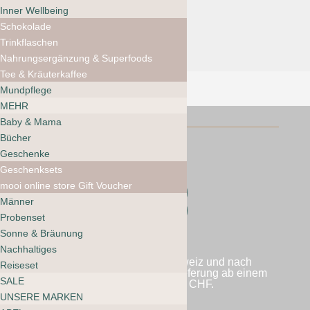
Inner Wellbeing
Schokolade
Trinkflaschen
Nahrungsergänzung & Superfoods
Tee & Kräuterkaffee
Mundpflege
MEHR
Baby & Mama
Bücher
Geschenke
Geschenksets
mooi online store Gift Voucher
Folgen
Männer
Folgen
Probenset
Sonne & Bräunung
Nachhaltiges
Wir versenden in die Schweiz und nach
Reiseset
Liechtenstein. Kostenlose Lieferung ab einem
SALE
Bestellwert von 60 CHF.
UNSERE MARKEN