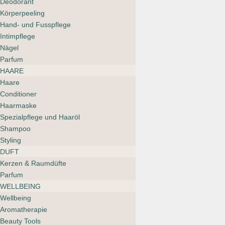
Deodorant
Körperpeeling
Hand- und Fusspflege
Salt & Stone Deodorant
Santal & Vetiver Sensitive
Intimpflege
CHF
24.00
Nägel
Parfum
HAARE
Haare
Nailberry The
Conditioner
Foot Cream
Haarmaske
Spezialpflege und Haaröl
CHF
28.00
Shampoo
Styling
DUFT
Kerzen & Raumdüfte
Parfum
Corpus Katrafay
WELLBEING
Body Scrub
Wellbeing
Aromatherapie
CHF
56.00
Beauty Tools