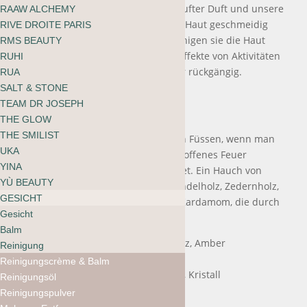
zu regenerieren. Unser meistverkaufter Duft und unsere
RAAW ALCHEMY
meistverkaufte Formel machen die Haut geschmeidig
RIVE DROITE PARIS
und beruhigen sie. Gleichzeitig reinigen sie die Haut
RMS BEAUTY
und machen die austrocknenden Effekte von Aktivitäten
RUHI
im Freien, Wind, Sonne und Wasser rückgängig.
RUA
SALT & STONE
TEAM DR JOSEPH
Duftnote:
THE GLOW
THE SMILIST
Weiche Erde bewegt sich unter den Füssen, wenn man
UKA
ins Herz des Waldes vordringt. Ein offenes Feuer
YINA
knistert. Warm. Umarmend. Geerdet. Ein Hauch von
YÙ BEAUTY
Amber, ein wenig australisches Sandelholz, Zedernholz,
GESICHT
Vetiver und eine sanfte Welle von Kardamom, die durch
Gesicht
die Brise getragen wird.
Balm
Kopfnote – Australisches Sandelholz, Amber
Reinigung
Herznote – Orris, Ambrox, Zeder
Reinigungscrème & Balm
Basisnote – Veilchenblätter, Vetiver, Kristall
Reinigungsöl
Reinigungspulver