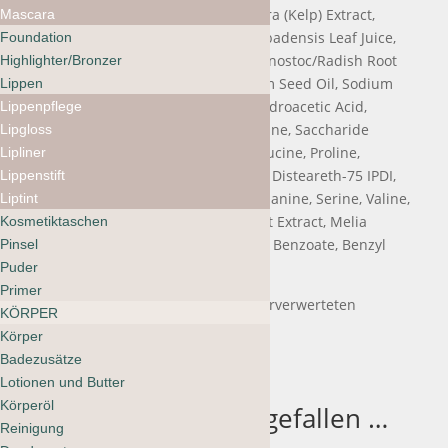
Hyaluronic Acid, Macrocystis Pyrifera (Kelp) Extract,
Mascara
Spirulina Maxima Extract, Aloe Barbadensis Leaf Juice,
Foundation
Porphyra Umbilicalis Extract, Leuconostoc/Radish Root
Highlighter/Bronzer
Ferment Filtrate, Silybum Marianum Seed Oil, Sodium
Lippen
Gluconate, Polyquaternium-7, Dehydroacetic Acid,
Lippenpflege
Sodium PCA, Sodium Lactate, Arginine, Saccharide
Lipgloss
Isomerate, Aspartic Acid, PCA, Isoleucine, Proline,
Lipliner
Threonine, 3-O-Ethyl Ascorbic Acid, Disteareth-75 IPDI,
Lippenstift
Histidine, Phenylalanine, Glycine, Alanine, Serine, Valine,
Liptint
Benzyl Alcohol, Coccinia Indica Fruit Extract, Melia
Kosmetiktaschen
Azadirachta Flower Extract, Sodium Benzoate, Benzyl
Pinsel
Benzoate, Eugenol, Citric Acid.
Puder
Primer
Nachhaltige Verpackung aus wiederverwerteten
KÖRPER
Materialien.
Körper
Badezusätze
Lotionen und Butter
Körperöl
Das könnte dir auch gefallen …
Reinigung