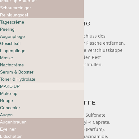
Make-up Entferner
Schaumreiniger
Reinigungsgel
Tagescrème
ANWENDUNG
Peeling
Zum Nachfüllen zunächst den Verschluss des
Augenpflege
Nachfüllbeutels und die Pumpe der Flasche entfernen.
Gesichtsöl
Flasche nach Belieben auffüllen. Die Verschlusskappe
Lippenpflege
des Beutels wieder aufsetzen und den Rest
Maske
aufbewahren, bis zum nächsten Nachfüllen.
Nachtcrème
Serum & Booster
Toner & Hydrolate
MAKE-UP
Make-up
Rouge
INHALTSSTOFFE
Concealer
Water (Aqua), Sodium C14-16 Olefin Sulfonate,
Augen
Cocamidopropyl Betaine, Polyglyceryl-4 Caprate,
Augenbrauen
Glycerin, Cocamide MIPA, Fragrance (Parfum),
Eyeliner
Nannochloropsis Oculata Extract, Niacinamide,
Lidschatten