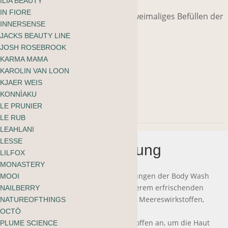
ILIA BEAUTY
IN FIORE
Die Nachfüllpackung ermöglicht zweimaliges Befüllen der
INNERSENSE
Body Wash Flasche.
JACKS BEAUTY LINE
JOSH ROSEBROOK
KARMA MAMA
946 ml
KAROLIN VAN LOON
KJAER WEIS
Nicht vorrätig
KONNÌAKU
LE PRUNIER
LE RUB
LEAHLANI
LESSE
Beschreibung
LILFOX
MONASTERY
Ein Beutel reicht für zwei Nachfüllungen der Body Wash
MOOI
Flasche. Lege einen Vorrat von unserem erfrischenden
NAILBERRY
Gel-Body Cleanser mit botanischen Meereswirkstoffen,
NATUREOFTHINGS
Antioxidantien und natürlichen
OCTŌ
feuchtigkeitsspendenden Inhaltsstoffen an, um die Haut
PLUME SCIENCE