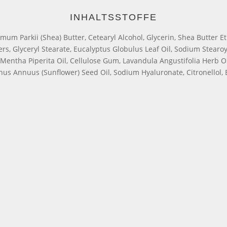
INHALTSSTOFFE
um Parkii (Shea) Butter, Cetearyl Alcohol, Glycerin, Shea Butter Et
sters, Glyceryl Stearate, Eucalyptus Globulus Leaf Oil, Sodium Stearo
entha Piperita Oil, Cellulose Gum, Lavandula Angustifolia Herb O
hus Annuus (Sunflower) Seed Oil, Sodium Hyaluronate, Citronellol, 