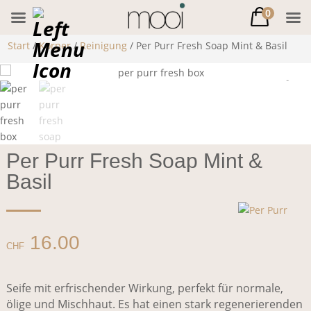
0
Start
/
Körper
/
Reinigung
/ Per Purr Fresh Soap Mint & Basil
Per Purr Fresh Soap Mint &
Basil
16.00
CHF
Seife mit erfrischender Wirkung, perfekt für normale,
ölige und Mischhaut. Es hat einen stark regenerierenden