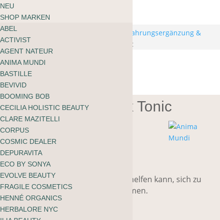
ÜBER MOOI
NEU
Warenkorb
BLOG
SHOP MARKEN
kein Produkt gefunden
English
ABEL
zu shoppen
Start
/
Wellbeing
/
Inner Wellbeing
/
Nahrungsergänzung &
ACTIVIST
Superfoods
/ Anima Mundi Relax Tonic
AGENT NATEUR
ANIMA MUNDI
BASTILLE
BEVIVID
BOOMING BOB
Anima Mundi Relax Tonic
CECILIA HOLISTIC BEAUTY
CLARE MAZITELLI
CORPUS
COSMIC DEALER
CHF
34.00
DEPURAVITA
ECO BY SONYA
EVOLVE BEAUTY
Ein entspannendes Tonikum, das helfen kann, sich zu
FRAGILE COSMETICS
entspannen und zur Ruhe zu kommen.
HENNÉ ORGANICS
HERBALORE NYC