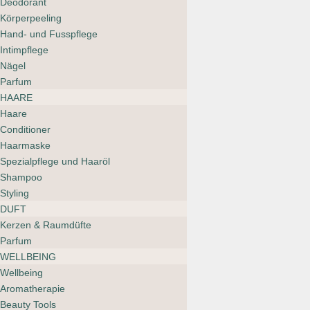
Deodorant
CHF 145.00
CHF 116.00.
Anima Mundi
Körperpeeling
Calm – Stress
Hand- und Fusspflege
Intimpflege
Relief Tonic Tea
Nägel
CHF
25.00
Parfum
HAARE
Haare
Conditioner
Monastery Gold
Haarmaske
Oil Serum
Spezialpflege und Haaröl
Shampoo
CHF
178.00
Styling
DUFT
Kerzen & Raumdüfte
Parfum
WELLBEING
YINA Bath
Wellbeing
Aromatherapie
Ritual
Beauty Tools