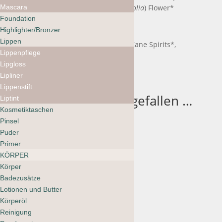
Mascara
Root*, Lavender (
Lavandula angustifolia
) Flower*
Foundation
*Biologisch
Highlighter/Bronzer
Lippen
Other Ingredients: Filtered Water, Cane Spirits*,
Lippenpflege
Vegetable Glycerin*
Lipgloss
Lipliner
Lippenstift
Das könnte dir auch gefallen …
Liptint
Sale 20%
Kosmetiktaschen
Pinsel
LILFOX Pink
Puder
Tonka + Yuzu
Primer
Celestial Salt
KÖRPER
Soak
Körper
Badezusätze
Ursprünglicher
Aktueller
CHF
145.00
CHF
116.00
Lotionen und Butter
Preis
Preis
Körperöl
Reinigung
war:
ist: