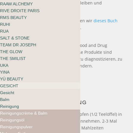
oder immer dann, wenn du ruhig bleiben und
RAAW ALCHEMY
weitermachen willst.*
RIVE DROITE PARIS
RMS BEAUTY
Für weitere Informationen empfehlen wir
dieses Buch
RUHI
oder die Website von Anima Mundi.
RUA
SALT & STONE
TEAM DR JOSEPH
*Diese Aussagen wurden von der Food and Drug
THE GLOW
Administration nicht bewertet. Diese Produkte sind
THE SMILIST
nicht dazu bestimmt, Krankheiten zu diagnostizieren, zu
UKA
behandeln, zu heilen oder zu verhindern.
YINA
YÙ BEAUTY
GESICHT
Gesicht
Balm
ANWENDUNG
Reinigung
Reinigungscrème & Balm
Vor Gebrauch gut schütteln. 50 Tropfen (1/2 Teelöffel) in
Reinigungsöl
Wasser, Saft oder Tee geben und einnehmen. 2-3 Mal
Reinigungspulver
täglich oder je nach Bedarf vor den Mahlzeiten