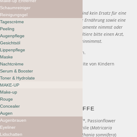
Make-up Entferner
einnehmen.
Schaumreiniger
Hinweis: Nahrungsergänzungsmittel sind kein Ersatz für eine
Reinigungsgel
ausgewogene und abwechslungsreiche Ernährung sowie eine
Tagescrème
gesunde Lebensweise. Wenn du Medikamente nimmst oder
Peeling
unter ärztlicher Aufsicht stehst, konsultiere bitte einen Arzt,
Augenpflege
bevor du Nahrungsergänzungsmittel einnimmst.
Gesichtsöl
Lippenpflege
Vor Hitze und Licht geschützt lagern.
Maske
VORSICHT: Ausserhalb der Reichweite von Kindern
Nachtcrème
aufbewahren.
Serum & Booster
Toner & Hydrolate
MAKE-UP
Make-up
Rouge
Concealer
INHALTSSTOFFE
Augen
Augenbrauen
Lemon Balm (
Melissa officinalis
) Leaf*, Passionflower
Eyeliner
(
Passiflora incarnata
) Leaf*, Chamomile (
Matricaria
Lidschatten
recutita
) Flower*, Ashwagandha (
Withania somnifera
)