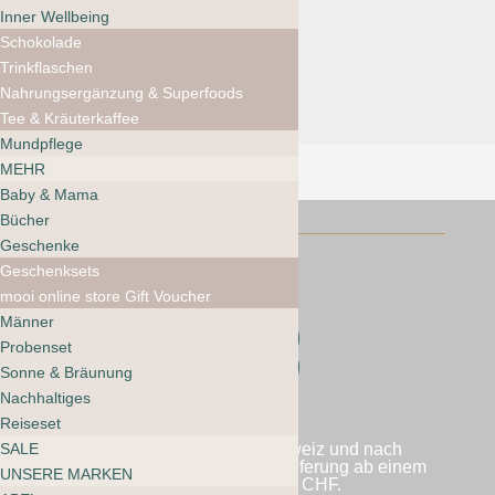
Inner Wellbeing
CHF
59.00
Schokolade
Trinkflaschen
Nahrungsergänzung & Superfoods
Tee & Kräuterkaffee
Mundpflege
MEHR
Baby & Mama
Bücher
Geschenke
Geschenksets
mooi online store Gift Voucher
Männer
Folgen
Probenset
Folgen
Sonne & Bräunung
Nachhaltiges
Reiseset
Wir versenden in die Schweiz und nach
SALE
Liechtenstein. Kostenlose Lieferung ab einem
UNSERE MARKEN
Bestellwert von 60 CHF.