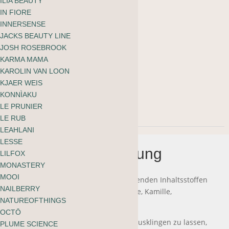
ILIA BEAUTY
IN FIORE
59ml
INNERSENSE
JACKS BEAUTY LINE
Vorrätig
JOSH ROSEBROOK
Anima
KARMA MAMA
-
+
KAROLIN VAN LOON
Mundi
KJAER WEIS
In den Warenkorb
KONNÌAKU
Relax
LE PRUNIER
Tonic
LE RUB
LEAHLANI
Menge
LESSE
Beschreibung
LILFOX
MONASTERY
MOOI
Gemischt mit bekannten entspannenden Inhaltsstoffen
NAILBERRY
wie Zitronenmelisse, Passionsblume, Kamille,
NATUREOFTHINGS
Ashwagandha und Lavendel.
OCTŌ
Perfekt, um den Abend gemütlich ausklingen zu lassen,
PLUME SCIENCE