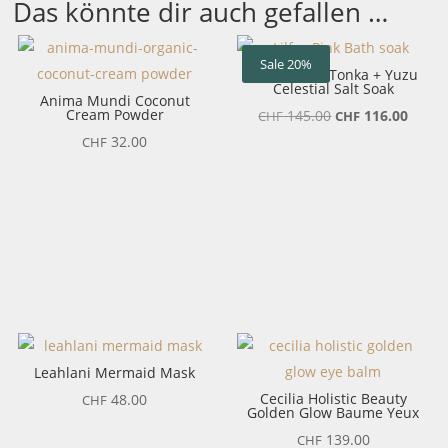
Das könnte dir auch gefallen …
Sale 20%
LILFOX Pink Tonka + Yuzu
Celestial Salt Soak
Anima Mundi Coconut
Cream Powder
Ursprünglicher
Aktuel
145.00
116.00
CHF
CHF
Preis
Preis
32.00
CHF
war:
ist:
CHF 145.00
CHF 1
Leahlani Mermaid Mask
Cecilia Holistic Beauty
48.00
CHF
Golden Glow Baume Yeux
139.00
CHF