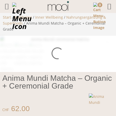
0
Start
/
Wellbeing
/
Inner Wellbeing
/
Nahrungsergänzung &
Superfoods
/ Anima Mundi Matcha – Organic + Ceremonial
Grade
Anima Mundi Matcha – Organic
+ Ceremonial Grade
62.00
CHF