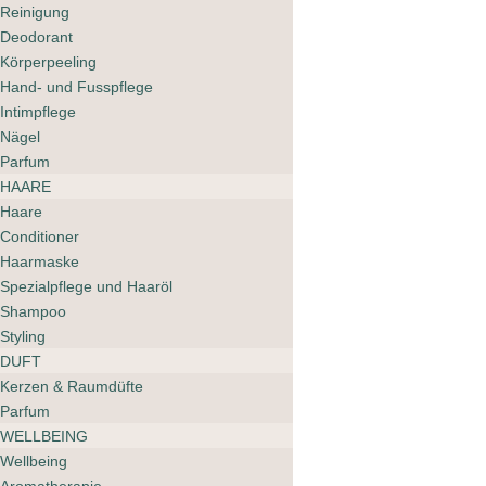
Reinigung
Deodorant
Salt & Stone Body Wash
Körperpeeling
Saffron & Cedar
Hand- und Fusspflege
44.00
CHF
Intimpflege
Nägel
Parfum
HAARE
Haare
Conditioner
Haarmaske
Spezialpflege und Haaröl
Shampoo
Styling
DUFT
Salt & Stone Extra
Kerzen & Raumdüfte
Strength Deodorant
Saffron & Cedar
Parfum
24.00
WELLBEING
CHF
Wellbeing