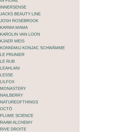
IN FIORE
INNERSENSE
JACKS BEAUTY LINE
JOSH ROSEBROOK
KARMA MAMA
KAROLIN VAN LOON
KJAER WEIS
KONNÌAKU KONJAC SCHWÄMME
LE PRUNIER
The Smilist Purifying
LE RUB
Tongue Serum
LEAHLANI
38.00
CHF
LESSE
LILFOX
MONASTERY
NAILBERRY
NATUREOFTHINGS
OCTŌ
PLUME SCIENCE
RAAW ALCHEMY
RIVE DROITE