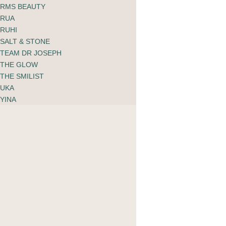
RMS BEAUTY
Corpus Deodorant Spray
RUA
Pomelo
RUHI
28.00
CHF
SALT & STONE
TEAM DR JOSEPH
THE GLOW
THE SMILIST
UKA
YINA
Corpus Deodorant Spray
Nº Green
28.00
CHF