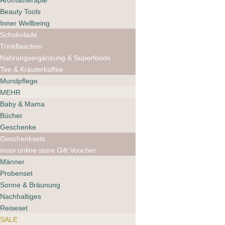
Aromatherapie
Beauty Tools
Inner Wellbeing
Schokolade
Trinkflaschen
Nahrungsergänzung & Superfoods
Tee & Kräuterkaffee
Mundpflege
MEHR
The Smilist Whitening
Baby & Mama
Remineralizing
Toothpaste
Bücher
18.00
CHF
Geschenke
Geschenksets
mooi online store Gift Voucher
Männer
Probenset
Sonne & Bräunung
Nachhaltiges
Reiseset
SALE