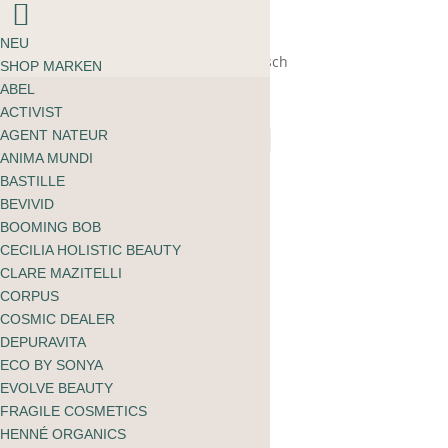
Warenkorb
ÜBER MOOI
NEU
kein Produkt gefunden
Start
/ Product Ingredients / Probiotisch
BLOG
SHOP MARKEN
zu shoppen
Sale 15%
English
ABEL
Probiotisch
ACTIVIST
AGENT NATEUR
ANIMA MUNDI
BASTILLE
BEVIVID
BOOMING BOB
The Smilist Micro-Infused
Dental Floss
CECILIA HOLISTIC BEAUTY
CLARE MAZITELLI
12.00
CHF
CORPUS
COSMIC DEALER
DEPURAVITA
ECO BY SONYA
EVOLVE BEAUTY
FRAGILE COSMETICS
HENNÉ ORGANICS