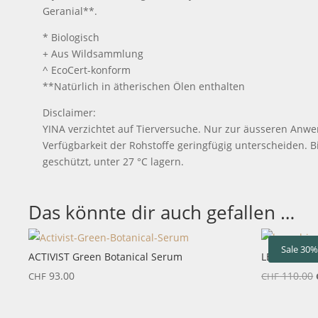
Geranial**.
* Biologisch
+ Aus Wildsammlung
^ EcoCert-konform
**Natürlich in ätherischen Ölen enthalten
Disclaimer:
YINA verzichtet auf Tierversuche. Nur zur äusseren Anw
Verfügbarkeit der Rohstoffe geringfügig unterscheiden. 
geschützt, unter 27 °C lagern.
Das könnte dir auch gefallen …
Sale 30
ACTIVIST Green Botanical Serum
LESSE Bioac
93.00
110.00
CHF
CHF