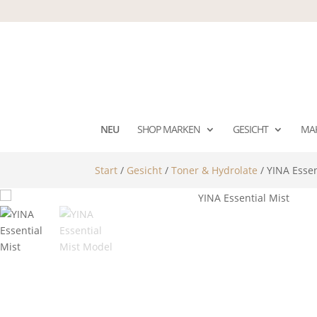
NEU
SHOP MARKEN
GESICHT
MA
Start
/
Gesicht
/
Toner & Hydrolate
/ YINA Essen