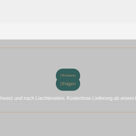
CHF 68.
CHF 110.00
CHF 77.00.
bis
CHF 98.
Folgen
Folgen
chweiz und nach Liechtenstein. Kostenlose Lieferung ab einem 