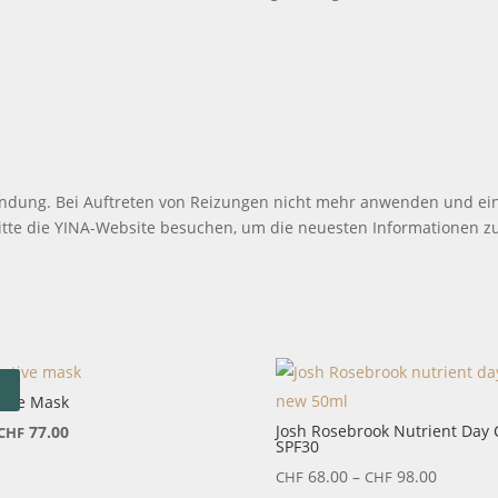
endung. Bei Auftreten von Reizungen nicht mehr anwenden und ein
Bitte die YINA-Website besuchen, um die neuesten Informationen zu
%
tive Mask
Ursprünglicher
Aktueller
Josh Rosebrook Nutrient Day
77.00
CHF
SPF30
Preis
Preis
Preissp
68.00
–
98.00
CHF
CHF
war:
ist: