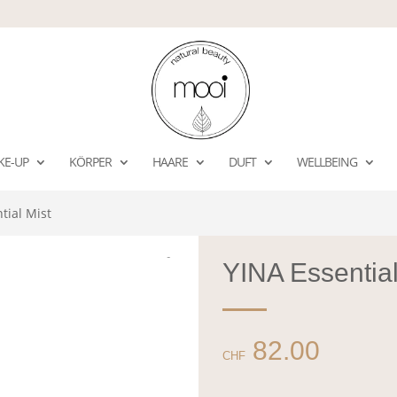
KE-UP
KÖRPER
HAARE
DUFT
WELLBEING
tial Mist
YINA Essential
82.00
CHF