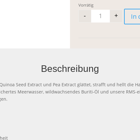
Vorrätig
-
+
In
rms beauty Sup
Beschreibung
noa Seed Extract und Pea Extract glättet, strafft und hellt die Ha
eichertes Meerwasser, wildwachsendes Buriti-Öl und unsere RMS-
gen.
heit