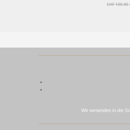
CHF 109.00
CHF
105.00
bis
CHF 120.00
Wir versenden in die S