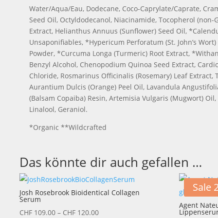
Water/Aqua/Eau, Dodecane, Coco-Caprylate/Caprate, Crambe 
Seed Oil, Octyldodecanol, Niacinamide, Tocopherol (non-
Extract, Helianthus Annuus (Sunflower) Seed Oil, *Calend
Unsaponifiables, *Hypericum Perforatum (St. John’s Wort) 
Powder, *Curcuma Longa (Turmeric) Root Extract, *Withania
Benzyl Alcohol, Chenopodium Quinoa Seed Extract, Card
Chloride, Rosmarinus Officinalis (Rosemary) Leaf Extract,
Aurantium Dulcis (Orange) Peel Oil, Lavandula Angustifoli
(Balsam Copaiba) Resin, Artemisia Vulgaris (Mugwort) Oil
Linalool, Geraniol.
*Organic **Wildcrafted
Das könnte dir auch gefallen …
Sale 
Josh Rosebrook Bioidentical Collagen
Serum
Agent Nateu
Preisspanne:
Lippenser
CHF
109.00
–
CHF
120.00