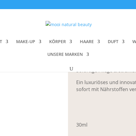
y SuperSerum Hydrating Mist
rms beauty Su
T
MAKE-UP
KÖRPER
HAARE
DUFT
W
CHF
49.00
UNSERE MARKEN
Sofortige Pflege & strahl
Ein luxuriöses und innov
sofort mit Nährstoffen ve
30ml