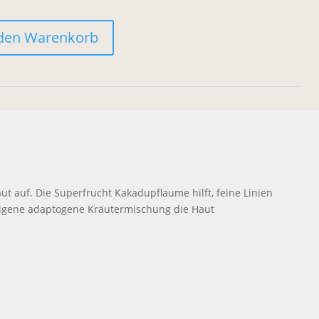
 den Warenkorb
erSerum Hydrating Mist Menge
ut auf. Die Superfrucht Kakadupflaume hilft, feine Linien
eigene adaptogene Kräutermischung die Haut