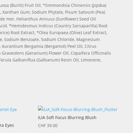
sa (Buriti) Fruit Oil, *Simmondsia Chinensis (Jojoba)
e, Xanthan Gum, Sodium Phytate, Pisum Sativum (Pea)
u de mer, Helianthus Annuus (Sunflower) Seed Oil
 Acid, *Hemidesmus Indicus (Country Sarsaparilla) Root
ce) Root Extract, *Olea Europaea (Olive) Leaf Extract,
te, Sodium Benzoate, Sodium Chloride, Magnesium
us Aurantium Bergamia (Bergamot) Peel Oil, Citrus
 Graveolens (Geranium) Flower Oil, Copaifera Officinalis
Ferula Galbaniflua (Galbanum) Resin Oil, Limonene,
ILIA Soft Focus Blurring Blush
ra Eyes
CHF
39.00