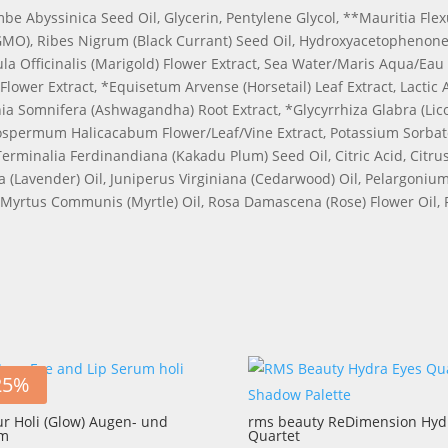
Abyssinica Seed Oil, Glycerin, Pentylene Glycol, **Mauritia Flexuo
GMO), Ribes Nigrum (Black Currant) Seed Oil, Hydroxyacetophenon
ula Officinalis (Marigold) Flower Extract, Sea Water/Maris Aqua/Ea
Flower Extract, *Equisetum Arvense (Horsetail) Leaf Extract, Lactic
 Somnifera (Ashwagandha) Root Extract, *Glycyrrhiza Glabra (Licori
iospermum Halicacabum Flower/Leaf/Vine Extract, Potassium Sorba
 Terminalia Ferdinandiana (Kakadu Plum) Seed Oil, Citric Acid, Citr
a (Lavender) Oil, Juniperus Virginiana (Cedarwood) Oil, Pelargonium
, Myrtus Communis (Myrtle) Oil, Rosa Damascena (Rose) Flower Oil, 
25%
r Holi (Glow) Augen- und
rms beauty ReDimension Hyd
um
Quartet