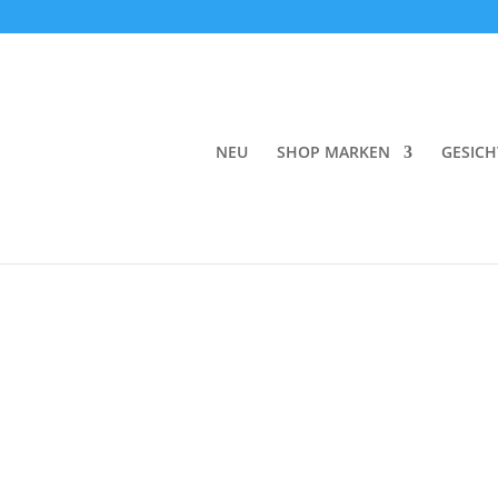
Start
/
Gesicht
/
Toner & Hydrolate
/ rms beaut
NEU
SHOP MARKEN
GESICH