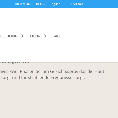
ÜBER MOOI
BLOG
English
0-Artikel
perSerum Hydrating Mist
ELLBEING
MEHR
SALE
ende Ergebnisse
atives Zwei-Phasen-Serum Gesichtsspray das die Haut
rsorgt und für strahlende Ergebnisse sorgt.