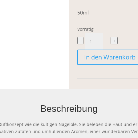
50ml
Vorrätig
uka
-
+
Hand
In den Warenkorb
Cream
13:00
Menge
Beschreibung
uftkonzept wie die kultigen Nagelöle. Sie beleben die Haut und e
nnovativen Zutaten und umhüllenden Aromen, einer wunderbaren V