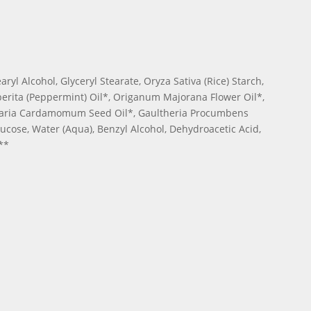
l Alcohol, Glyceryl Stearate, Oryza Sativa (Rice) Starch,
iperita (Peppermint) Oil*, Origanum Majorana Flower Oil*,
 Elettaria Cardamomum Seed Oil*, Gaultheria Procumbens
cose, Water (Aqua), Benzyl Alcohol, Dehydroacetic Acid,
**