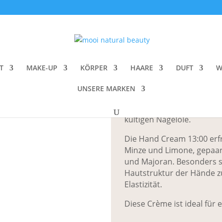
Cream 13:00
uka Hand Cre
T
MAKE-UP
KÖRPER
HAARE
DUFT
W
CHF
29.00
UNSERE MARKEN
Die Bio-Handcrèmes von U
kultigen Nagelöle.
Die Hand Cream 13:00 erf
Minze und Limone, gepaa
und Majoran. Besonders sc
Hautstruktur der Hände z
Elastizität.
Diese Crème ist ideal für