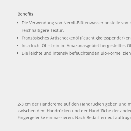
Benefits
Die Verwendung von Neroli-Blütenwasser anstelle von n
reichhaltigere Textur.
Französisches Artischockenöl (Feuchtigkeitsspender) ent
Inca Inchi Öl ist ein im Amazonasgebiet hergestelltes Ö
Die leichte und intensiv befeuchtenden Bio-Formel zieh
2-3 cm der Handcrème auf den Handrücken geben und mit
zwischen dem Handrücken und der Handfläche der andere
Fingergelenke einmassieren. Nach Bedarf erneut auftrag