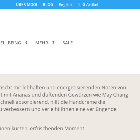
ÜBER MOOI
BLOG
English
0-Artikel
am 13:00
ELLBEING
MEHR
SALE
ka basieren auf dem gleichen Duftkonzept wie die
rischt mit lebhaften und energetisierenden Noten von
rt mit Ananas und duftenden Gewürzen wie May Chang
hnell absorbierend, hilft die Handcreme die
u verbessern und verleiht ihnen eine verjüngende
 einen kurzen, erfrischenden Moment.