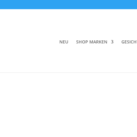
Start
/
Wellbeing
/
Aromatherapie
/ uka Hand 
NEU
SHOP MARKEN
GESICH