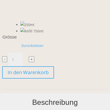
Grösse
Zurücksetzen
Team
-
+
Dr.
In den Warenkorb
Joseph
Delicate
Hand
Beschreibung
Wash
Menge