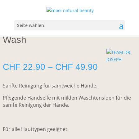
Start
/
Körper
/
Hand- und Fusspflege
/ Team Dr. Joseph
Delicate Hand Wash
Seite wählen
Team Dr. Joseph Delicate Hand
Wash
Preisspan
CHF
22.90
–
CHF
49.90
CHF 22.9
bis
Sanfte Reinigung für samtweiche Hände.
CHF 49.9
Pflegende Handseife mit milden Waschtensiden für die
sanfte Reinigung der Hände.
Für alle Hauttypen geeignet.