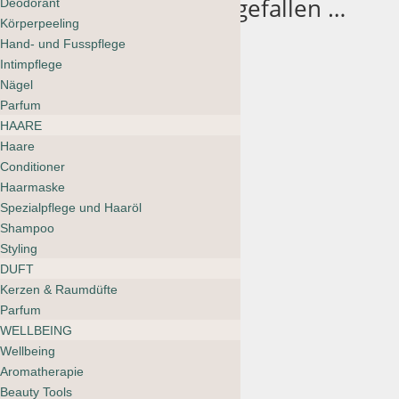
Das könnte dir auch gefallen …
Deodorant
Sale 30%
Körperpeeling
Hand- und Fusspflege
Intimpflege
Clare Mazitelli Make-Up
Nägel
bag Multi Print
Parfum
CHF
75.00
HAARE
Haare
Conditioner
Haarmaske
Spezialpflege und Haaröl
Agent Nateur
Shampoo
Lash & Brow
Styling
Serum
DUFT
Kerzen & Raumdüfte
CHF
122.00
Parfum
WELLBEING
Wellbeing
Aromatherapie
Kjaer Weis Eye Pencil
Beauty Tools