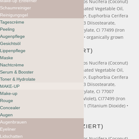
Make-up Entferner
Octyldodecyl Stearoyl Stearate, Cocos Nucifera (Coconut)
Schaumreiniger
Oil•, C10-18 Triglycerides, Hydrogenated Vegetable Oil,
Reinigungsgel
Copernicia Cerifera (Carnauba) Wax•, Euphorbia Cerifera
Tagescrème
(Candelilla) Wax, Mica, Polyglyceryl-3 Diisostearate,
Peeling
Oryzanol, Tocopherol, Glyceryl Caprylate, CI 77499 (Iron
Augenpflege
Oxide), CI 77891 (Titanium Dioxide) • organically grown
Gesichtsöl
BLAU (BIO-ZERTIFIZIERT)
Lippenpflege
Maske
Octyldodecyl Stearoyl Stearate, Cocos Nucifera (Coconut)
Nachtcrème
Oil•, C10-18 Triglycerides, Hydrogenated Vegetable Oil,
Serum & Booster
Copernicia Cerifera (Carnauba) Wax•, Euphorbia Cerifera
Toner & Hydrolate
(Candelilla) Wax, Mica, Polyglyceryl-3 Diisostearate,
MAKE-UP
Oryzanol, Tocopherol, Glyceryl Caprylate, CI 77007
Make-up
(Ultramarine),CI77742 (Manganese Violet), CI77499 (Iron
Rouge
Oxide), CI77492 (Iron Oxide), CI77891 (Titanium Dioxide) •
Concealer
organically grown
Augen
Augenbrauen
VIOLETT (BIO-ZERTIFIZIERT)
Eyeliner
Lidschatten
Octyldodecyl Stearoyl Stearate, Cocos Nucifera (Coconut)