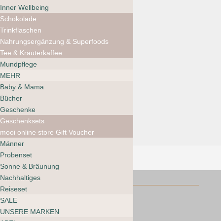
Refill
Inner Wellbeing
Ursprünglicher
Aktueller
CHF
31.00
CHF
21.70
Schokolade
Preis
Preis
Trinkflaschen
war:
ist:
Nahrungsergänzung & Superfoods
CHF 31.00
CHF 21.70.
Tee & Kräuterkaffee
Mundpflege
ILIA Clean Line Gel Eye
MEHR
Liner
Baby & Mama
CHF
32.00
Bücher
Geschenke
Geschenksets
mooi online store Gift Voucher
Männer
Probenset
Sonne & Bräunung
Nachhaltiges
Reiseset
SALE
UNSERE MARKEN