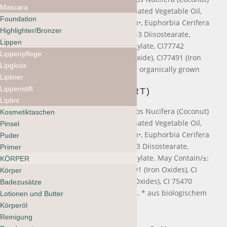
Mascara
Oil•, C10-18 Triglycerides, Hydrogenated Vegetable Oil,
Foundation
Copernicia Cerifera (Carnauba) Wax•, Euphorbia Cerifera
Highlighter/Bronzer
(Candelilla) Wax, Silica, Polyglyceryl-3 Diisostearate,
Lippen
Oryzanol, Tocopherol, Glyceryl Caprylate, CI77742
Lippenpflege
(Manganese Violet), CI77499 (Iron Oxide), CI77491 (Iron
Lipgloss
Oxide), CI77891 (Titanium Dioxide) • organically grown
Lipliner
Lippenstift
HELL (BIO-ZERTIFIZIERT)
Liptint
Octyldodecyl Stearoyl Stearate, Cocos Nucifera (Coconut)
Kosmetiktaschen
Oil•, C10-18 Triglycerides, Hydrogenated Vegetable Oil,
Pinsel
Copernicia Cerifera (Carnauba) Wax•, Euphorbia Cerifera
Puder
(Candelilla) Wax, Mica, Polyglyceryl-3 Diisostearate,
Primer
Oryzanol, Tocopherol, Glyceryl Caprylate. May Contain/±:
KÖRPER
CI 77891 (Titanium Dioxide), CI 77491 (Iron Oxides), CI
Körper
77492 (Iron Oxides), CI 77499 (Iron Oxides), CI 75470
Badezusätze
(Carmine). Achtung: enthält Karmin. * aus biologischem
Lotionen und Butter
Anbau
Körperöl
Reinigung