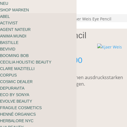
ÜBER MOOI
NEU
Warenkorb
BLOG
SHOP MARKEN
kein Produkt gefunden
English
ABEL
zu shoppen
Start
/
Make-up
/
Augen
/
Eyeliner
/ Kjaer Weis Eye Pencil
ACTIVIST
Sale 30%
AGENT NATEUR
Kjaer Weis Eye Pencil
ANIMA MUNDI
BASTILLE
BEVIVID
BOOMING BOB
Ursprünglicher
Aktueller
CHF
37.00
CHF
25.90
CECILIA HOLISTIC BEAUTY
Preis
Preis
CLARE MAZITELLI
war:
ist:
CORPUS
Lang anhaltender Augenstift für einen ausdrucksstarken
CHF 37.00
CHF 25.90.
COSMIC DEALER
Blick, geeignet für empfindliche Augen.
DEPURAVITA
ECO BY SONYA
EVOLVE BEAUTY
FRAGILE COSMETICS
Farbton
HENNÉ ORGANICS
Zurücksetzen
HERBALORE NYC