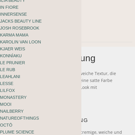
ILIA BEAUTY
Kjaer
-
+
IN FIORE
Weis
INNERSENSE
In den Warenkorb
JACKS BEAUTY LINE
Eye
JOSH ROSEBROOK
Pencil
KARMA MAMA
KAROLIN VAN LOON
Menge
KJAER WEIS
Beschreibung
KONNÌAKU
LE PRUNIER
LE RUB
Dieser Augenstift hat eine cremig-weiche Textur, die
LEAHLANI
sich leicht auftragen lässt und für eine satte Farbe
LESSE
sorgt. Für einen ausdrucksstarken Look mit
LILFOX
schmeichelhaftem Satin-Finish.
MONASTERY
MOOI
NAILBERRY
NATUREOFTHINGS
ANWENDUNG
OCTŌ
Der Kjaer Weis Eye Pencil hat eine cremige, weiche und
PLUME SCIENCE