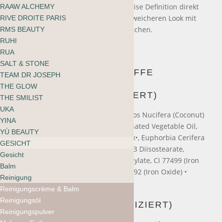
geschmeidige Textur. Für eine präzise Definition direkt
RAAW ALCHEMY
mit dem Stift auftragen. Für einen weicheren Look mit
RIVE DROITE PARIS
dem Kjaer Weis Angle Brush verwischen.
RMS BEAUTY
RUHI
RUA
SALT & STONE
INHALTSSTOFFE
TEAM DR JOSEPH
THE GLOW
BRAUN (BIO-ZERTIFIZIERT)
THE SMILIST
UKA
Octyldodecyl Stearoyl Stearate, Cocos Nucifera (Coconut)
YINA
Oil•, C10-18 Triglycerides, Hydrogenated Vegetable Oil,
YÙ BEAUTY
Copernicia Cerifera (Carnauba) Wax•, Euphorbia Cerifera
GESICHT
(Candelilla) Wax, Mica, Polyglyceryl-3 Diisostearate,
Gesicht
Oryzanol, Tocopherol, Glyceryl Caprylate, CI 77499 (Iron
Balm
Oxide), CI 77491 (Iron Oxide), CI 77492 (Iron Oxide) •
Reinigung
organically grown
Reinigungscrème & Balm
Reinigungsöl
SCHWARZ (BIO-ZERTIFIZIERT)
Reinigungspulver