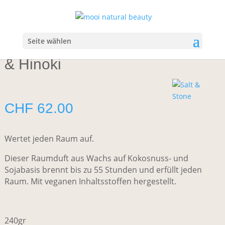
Start
/
Duft
/
Kerzen & Raumdüfte
/ Salt & Stone Candle
Grapefruit & Hinoki
Seite wählen
Salt & Stone Candle Grapefruit
& Hinoki
CHF
62.00
Wertet jeden Raum auf.
Dieser Raumduft aus Wachs auf Kokosnuss- und
Sojabasis brennt bis zu 55 Stunden und erfüllt jeden
Raum. Mit veganen Inhaltsstoffen hergestellt.
240gr