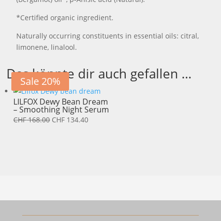
*Certified organic ingredient.
Naturally occurring constituents in essential oils: citral,
limonene, linalool.
Das könnte dir auch gefallen …
Sale 20%
LILFOX Dewy Bean Dream
– Smoothing Night Serum
Ursprünglicher
Aktueller
CHF
168.00
CHF
134.40
Preis
Preis
war:
ist:
CHF 168.00
CHF 134.40.