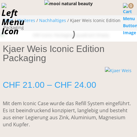
0
Start
/
Weiteres
/
Nachhaltiges
/ Kjaer Weis Iconic Edition
Packaging
Kjaer Weis Iconic Edition
Packaging
Preisspan
CHF
21.00
–
CHF
24.00
CHF 21.0
bis
Mit dem Iconic Case wurde das Refill System eingeführt.
CHF 24.0
Es ist beeindruckend konzipiert, langlebig und besteht
aus einer Legierung aus Zink, Aluminium, Magnesium
und Kupfer.