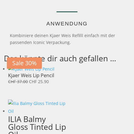
ANWENDUNG
Kombiniere deinen Kjaer Weis Refilll einfach mit der
passenden Iconic Verpackung.
Das könnte dir auch gefallen …
Sale 30%
Sale 30%
Kjaer Weis Lip Pencil
Ursprünglicher
Aktueller
CHF
37.00
CHF
25.90
Preis
Preis
war:
ist:
CHF 37.00
CHF 25.90.
ILIA Balmy
Gloss Tinted Lip