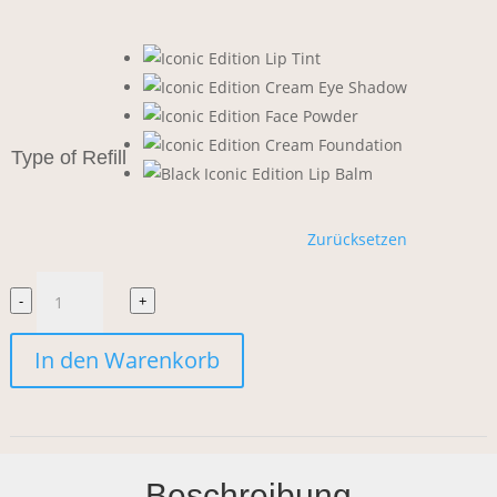
Type of Refill
Zurücksetzen
Kjaer
-
+
Weis
In den Warenkorb
Iconic
Edition
Packaging
Beschreibung
Menge