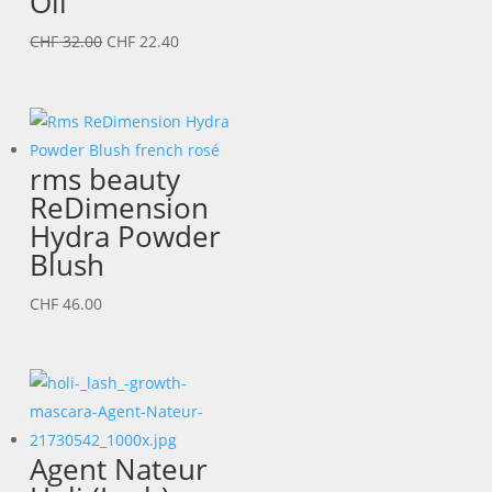
Oil
Ursprünglicher
Aktueller
CHF
32.00
CHF
22.40
Preis
Preis
war:
ist:
CHF 32.00
CHF 22.40.
rms beauty
ReDimension
Hydra Powder
Blush
CHF
46.00
Agent Nateur