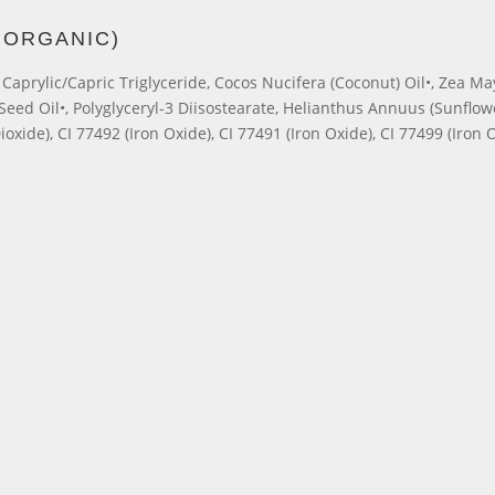
 ORGANIC)
aprylic/Capric Triglyceride, Cocos Nucifera (Coconut) Oil•, Zea May
eed Oil•, Polyglyceryl-3 Diisostearate, Helianthus Annuus (Sunflowe
ioxide), CI 77492 (Iron Oxide), CI 77491 (Iron Oxide), CI 77499 (Iron 