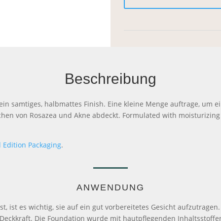
Cream
Foundation
Refill
Menge
Beschreibung
ein samtiges, halbmattes Finish. Eine kleine Menge auftrage, um e
eichen von Rosazea und Akne abdeckt. Formulated with moisturizin
 Edition Packaging
.
ANWENDUNG
st, ist es wichtig, sie auf ein gut vorbereitetes Gesicht aufzutrag
Deckkraft. Die Foundation wurde mit hautpflegenden Inhaltsstoffen