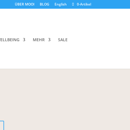
ÜBER MOOI
BLOG
English
0-Artikel
eam Foundation Refill
ELLBEING
MEHR
SALE
conic Refill Packaging
oder
Red Edition Packaging
.