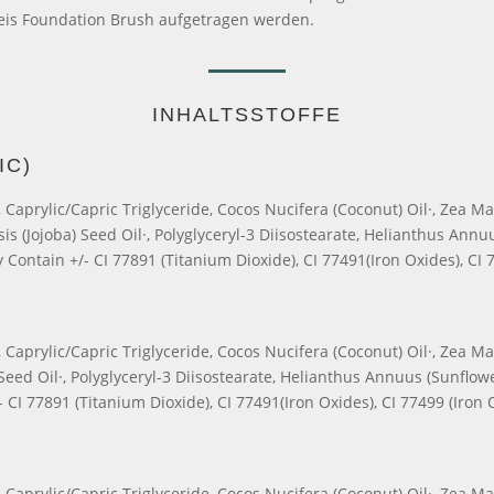
eis Foundation Brush aufgetragen werden.
INHALTSSTOFFE
IC)
aprylic/Capric Triglyceride, Cocos Nucifera (Coconut) Oil·, Zea May
(Jojoba) Seed Oil·, Polyglyceryl-3 Diisostearate, Helianthus Annuus
y Contain +/- CI 77891 (Titanium Dioxide), CI 77491(Iron Oxides), CI 
Caprylic/Capric Triglyceride, Cocos Nucifera (Coconut) Oil·, Zea Ma
ed Oil·, Polyglyceryl-3 Diisostearate, Helianthus Annuus (Sunflower
- CI 77891 (Titanium Dioxide), CI 77491(Iron Oxides), CI 77499 (Iron 
Caprylic/Capric Triglyceride, Cocos Nucifera (Coconut) Oil·, Zea Ma