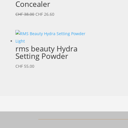
Concealer
Ursprünglicher
Aktueller
CHF
38.00
CHF
26.60
Preis
Preis
war:
ist:
CHF 38.00
CHF 26.60.
rms beauty Hydra
Setting Powder
CHF
55.00