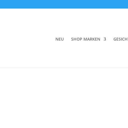
Start
/
Make-up
/
Foundation
/ Kjaer Weis Crea
NEU
SHOP MARKEN
GESICH