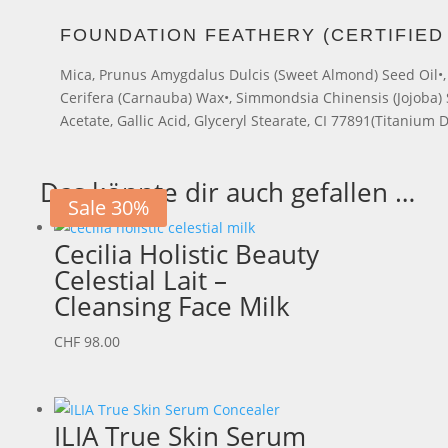
FOUNDATION FEATHERY (CERTIFIED
Mica, Prunus Amygdalus Dulcis (Sweet Almond) Seed Oil•, C
Cerifera (Carnauba) Wax•, Simmondsia Chinensis (Jojoba) S
Acetate, Gallic Acid, Glyceryl Stearate, CI 77891(Titanium D
Das könnte dir auch gefallen …
Sale 30%
Cecilia Holistic Beauty
Celestial Lait –
Cleansing Face Milk
CHF
98.00
ILIA True Skin Serum