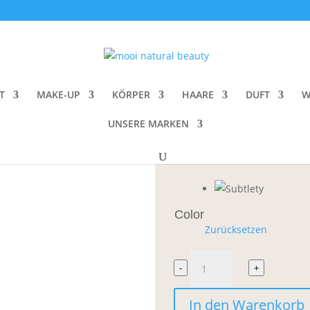
m Foundation Refill
Kjaer Weis Cr
T
MAKE-UP
KÖRPER
HAARE
DUFT
W
CHF
52.00
UNSERE MARKEN
Foundation Refill für das
I
Color
Zurücksetzen
Kjaer
-
+
Weis
In den Warenkorb