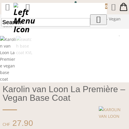
0
Start
/
Körper
/
Nägel
/ Karolin van Loon La Première – Vegan
Base Coat
Karolin van Loon La Première –
Vegan Base Coat
27.90
CHF