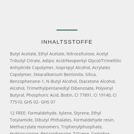
INHALTSSTOFFE
Butyl Acetate, Ethyl Acetate, Nitrocellulose, Acetyl
Tributyl Citrate, Adipic Acid/Neopentyl Glycol/Trimellitic
Anhydride Copolymer, Isopropyl Alcohol, Acrylates
Copolymer, Stearalkonium Bentonite, Silica,
Benzophenone-1, N-Butyl Alcohol, Diacetone Alcohol,
Alcohol, Trimethylpentanediyl Dibenzoate, Polyvinyl
Butyral, Phosphoric Acid, Biotin, CI 77891, CI 19140, CI
77510, GHS 02- GHS 07
12 FREE: Formaldehyde, Xylene, Styrene, Ethyl
Tosylamide, Dibutyl Phthalates, Formaldehyde resin,
Methacrylate monomers, Triphenylphosphate,
Hydroquinone, Benzophenone, Toluene, Camphor.