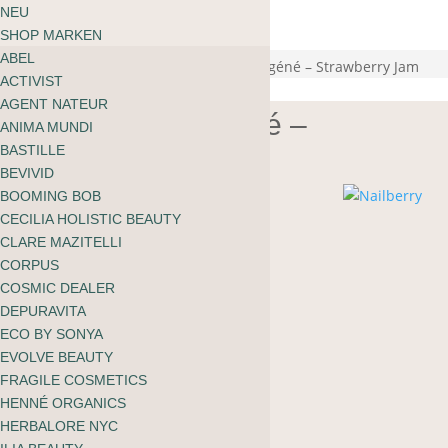
ÜBER MOOI
NEU
Warenkorb
BLOG
SHOP MARKEN
kein Produkt gefunden
English
ABEL
zu shoppen
Start
/
Körper
/
Nägel
/ Nailberry L’Oxygéné – Strawberry Jam
ACTIVIST
AGENT NATEUR
Nailberry L’Oxygéné –
ANIMA MUNDI
Strawberry Jam
BASTILLE
BEVIVID
BOOMING BOB
CECILIA HOLISTIC BEAUTY
CHF
23.80
CLARE MAZITELLI
CORPUS
COSMIC DEALER
Dunkelrot mit Pink
DEPURAVITA
Opaque
ECO BY SONYA
EVOLVE BEAUTY
15ml
FRAGILE COSMETICS
HENNÉ ORGANICS
Vorrätig
HERBALORE NYC