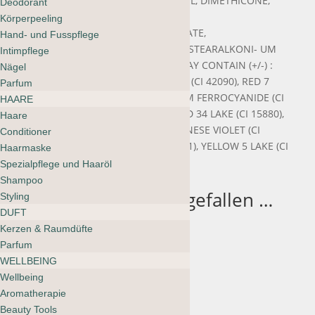
ISOBUTYRATE, DIACETONE ALCOHOL, DIMETHICONE,
Deodorant
ACRYLATES COPOLYMER, SILICA,
Körperpeeling
TRIMETHYLPENTANEDIYL DIBENZOATE,
Hand- und Fusspflege
STYRENE/ACRYLATES COPOLYMER, STEARALKONI- UM
Intimpflege
BENTONITE, BENZOPHENONE-1. MAY CONTAIN (+/-) :
Nägel
RED 6 LAKE (CI 15850), BLUE 1 LAKE (CI 42090), RED 7
Parfum
LAKE (CI 15850), FERRIC AMMONIUM FERROCYANIDE (CI
HAARE
77510), IRON OXIDES (CI 77491), RED 34 LAKE (CI 15880),
Haare
BLACK 2 (CI 77266 [nano]), MANGANESE VIOLET (CI
Conditioner
77742), TITANIUM DIOXIDE (CI 77891), YELLOW 5 LAKE (CI
Haarmaske
19140), IRON OXIDES (CI 77499).
Spezialpflege und Haaröl
Shampoo
Das könnte dir auch gefallen …
Styling
Sale 40%
DUFT
Kerzen & Raumdüfte
Parfum
Salt & Stone
WELLBEING
Hand Cream
Wellbeing
Black Rose &
Aromatherapie
Beauty Tools