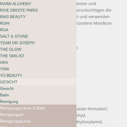
Die luxuriösen, mehrfach preisgekrönten und
RAAW ALCHEMY
schadstofffreien L'Oxygéné-Lacke berücksichtigen die
RIVE DROITE PARIS
zukünftige Gesundheit deiner Nägel und verwenden
RMS BEAUTY
patentierte Technologie für eine gesündere Maniküre.
RUHI
Die Nagellacke sind:
RUA
SALT & STONE
12-frei
TEAM DR JOSEPH
Atmungsaktiv und sauerstoffreich
THE GLOW
Wasserdurchlässig
THE SMILIST
Vegan
UKA
YINA
Zertifiziert ohne Tierversuche
YÙ BEAUTY
Zertifiziertes Halal
GESICHT
Glutenfrei
Gesicht
Balm
Reinigung
Reinigungscrème & Balm
L'Oxygéné Polituren sind ohne Phthalate formuliert,
Reinigungsöl
einschließlich DBP, Toluol, Formaldehyd,
Reinigungspulver
Formaldehydharz, Kampfer, Xylol, Ethyltosylamid,