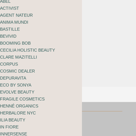
ABEL
ACTIVIST
AGENT NATEUR
ANIMA MUNDI
Kjaer Weis
BASTILLE
Lipstick –
BEVIVID
Glorious
BOOMING BOB
CECILIA HOLISTIC BEAUTY
Ursprünglicher
Aktueller
CHF
62.00
CHF
37.20
CLARE MAZITELLI
Preis
Preis
CORPUS
war:
ist:
COSMIC DEALER
CHF 62.00
CHF 37.20.
DEPURAVITA
ECO BY SONYA
EVOLVE BEAUTY
FRAGILE COSMETICS
HENNÉ ORGANICS
HERBALORE NYC
ILIA BEAUTY
IN FIORE
INNERSENSE