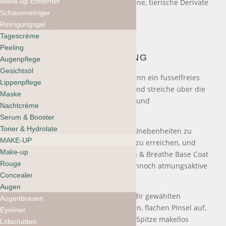
Make-up Entferner
Triphenylphosphat, Alkohol, Parabene, tierische Derivate
Schaumreiniger
und Gluten.
Reinigungsgel
Tagescrème
Peeling
ANWENDUNG
Augenpflege
Gesichtsöl
Wasche deine Hände, befeuchte dann ein fusselfreies
Lippenpflege
Wattepad mit Nagellackentferner und streiche über die
Maske
Nägel, um verbleibenden Lack, Öle und
Nachtcrème
Verunreinigungen zu entfernen.
Serum & Booster
Toner & Hydrolate
Feile und poliere deine Nägel, um Unebenheiten zu
MAKE-UP
glätten und die gewünschte Länge zu erreichen, und
Make-up
trage dann eine Schicht Strengthen & Breathe Base Coat
Rouge
auf – unsere angereicherte und dennoch atmungsaktive
Concealer
Formel, die den Nagel stärkt.
Augen
Trage eine dünne Schicht des von dir gewählten
Augenbrauen
Nailberry-Lacks mit unserem breiten, flachen Pinsel auf,
Eyeliner
um die Farbe von der Basis bis zur Spitze makellos
Lidschatten