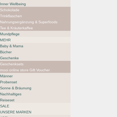
Oud
Inner Wellbeing
CHF
23.00
Schokolade
Trinkflaschen
Nahrungsergänzung & Superfoods
Tee & Kräuterkaffee
Mundpflege
MEHR
Nailberry Strengthen &
Breathe Base Coat
Baby & Mama
CHF
24.00
Bücher
Geschenke
Geschenksets
mooi online store Gift Voucher
Männer
Karolin van
Probenset
Loon Rocher
Sonne & Bräunung
Nachhaltiges
Rouge
Reiseset
CHF
27.90
SALE
UNSERE MARKEN