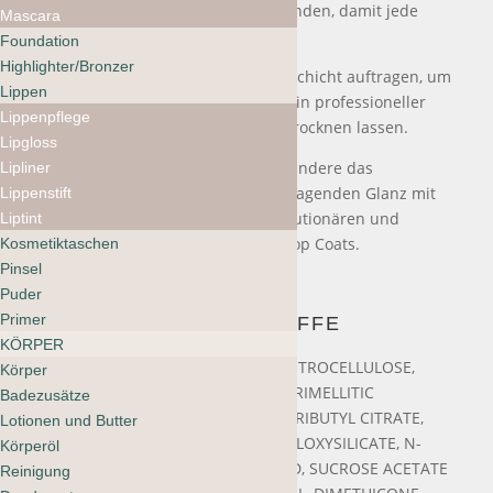
aufzutragen. Arbeite an beiden Händen, damit jede
Mascara
Schicht trocknen kann.
Foundation
Highlighter/Bronzer
Anschliessend eine zweite dünne Schicht auftragen, um
Lippen
jedem Nagel ein lebendiges Finish in professioneller
Lippenpflege
Qualität zu verleihen. An der Luft trocknen lassen.
Lipgloss
Verlängere den Tragekomfort, verhindere das
Lipliner
Ausbleichen und sorge für herausragenden Glanz mit
Lippenstift
einer letzten Schicht unseres revolutionären und
Liptint
atmungsaktiven Shine & Breathe Top Coats.
Kosmetiktaschen
Pinsel
Puder
Primer
INHALTSSTOFFE
KÖRPER
BUTYL ACETATE, ETHYL ACETATE, NITROCELLULOSE,
Körper
ADIPIC ACID/NEOPENTYL GLYCOL/TRIMELLITIC
Badezusätze
ANHYDRIDE COPOLYMER, ACETYL TRIBUTYL CITRATE,
Lotionen und Butter
ISOPROPYL ALCOHOL, TRIMETHYLSILOXYSILICATE, N-
Körperöl
BUTYL ALCOHOL, PHOSPHORIC ACID, SUCROSE ACETATE
Reinigung