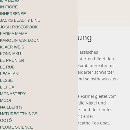
In den Warenkorb
ILIA BEAUTY
IN FIORE
INNERSENSE
JACKS BEAUTY LINE
JOSH ROSEBROOK
KARMA MAMA
Beschreibung
KAROLIN VAN LOON
KJAER WEIS
Dunkel und köstlich saftig - unser klassisches
KONNÌAKU
Scharlachrot mit seinem zartrosa Unterton bildet den
LE PRUNIER
perfekten Kontrast zu heller Haut. Kombiniere ihn mit
LE RUB
neutralen Tönen oder massgeschneiderter schwarzer
LEAHLANI
Arbeitskleidung, um einen coolen und selbstbewussten
LESSE
Look zu erzielen.
LILFOX
MONASTERY
Die ultraleichte, speziell entwickelte Formel gleitet vom
MOOI
ersten Auftragen an mühelos über die Nägel und
NAILBERRY
verleiht ihnen ein präzises, cremiges und deckendes
NATUREOFTHINGS
Finish. Verlängere die Haltbarkeit mit einer
OCTŌ
abschliessenden Schicht Shine & Breathe Top Coat.
PLUME SCIENCE