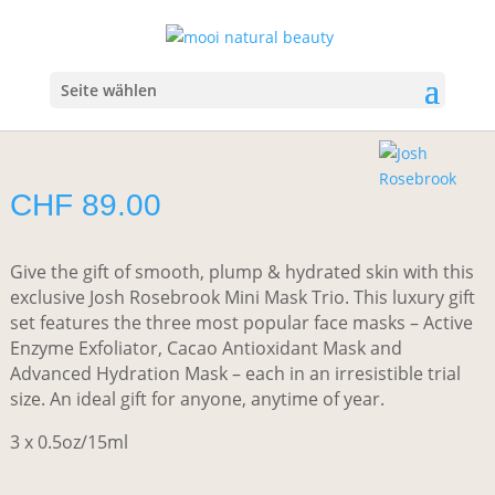
Start
/
Geschenke
/
Geschenksets
/ Josh Rosebrook Mini Mask
Trio
Seite wählen
Josh Rosebrook Mini Mask Trio
CHF
89.00
Give the gift of smooth, plump & hydrated skin with this
exclusive Josh Rosebrook Mini Mask Trio. This luxury gift
set features the three most popular face masks – Active
Enzyme Exfoliator, Cacao Antioxidant Mask and
Advanced Hydration Mask – each in an irresistible trial
size. An ideal gift for anyone, anytime of year.
3 x 0.5oz/15ml