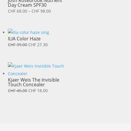
Josh Rosebrook Nutrient
Day Cream SPF30
Preisspanne:
CHF
68.00
–
CHF
98.00
CHF 68.00
bis
CHF 98.00
ILIA Color Haze
Ursprünglicher
Aktueller
CHF
39.00
CHF
27.30
Preis
Preis
war:
ist:
CHF 39.00
CHF 27.30.
Kjaer Weis The Invisible
Touch Concealer
Ursprünglicher
Aktueller
CHF
45.00
CHF
18.00
Preis
Preis
war:
ist:
CHF 45.00
CHF 18.00.