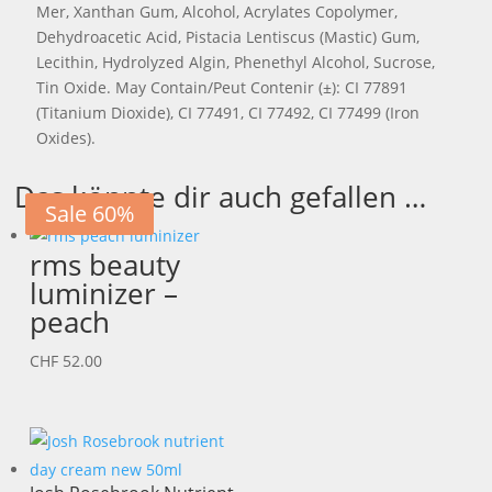
Mer, Xanthan Gum, Alcohol, Acrylates Copolymer,
Dehydroacetic Acid, Pistacia Lentiscus (Mastic) Gum,
Lecithin, Hydrolyzed Algin, Phenethyl Alcohol, Sucrose,
Tin Oxide. May Contain/Peut Contenir (±): CI 77891
(Titanium Dioxide), CI 77491, CI 77492, CI 77499 (Iron
Oxides).
Das könnte dir auch gefallen …
Sale 30%
Sale 60%
rms beauty
luminizer –
peach
CHF
52.00