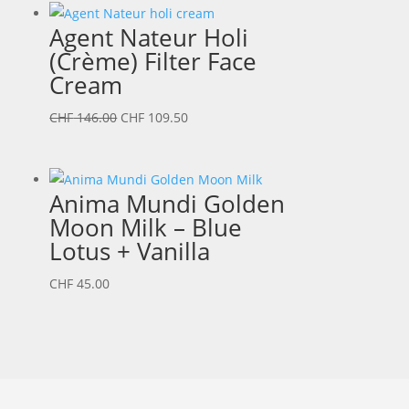
Agent Nateur Holi
(Crème) Filter Face
Cream
Ursprünglicher
Aktueller
CHF
146.00
CHF
109.50
Preis
Preis
war:
ist:
CHF 146.00
CHF 109.50.
Anima Mundi Golden
Moon Milk – Blue
Lotus + Vanilla
CHF
45.00