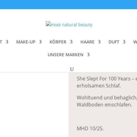
uterkaffee
/ Cosmic Dealer Ayurvedic Herbal Tea – Sleep
Cosmic Dealer
T
MAKE-UP
KÖRPER
HAARE
DUFT
W
CHF
19.00
UNSERE MARKEN
Gegrillter Buchweizen – H
She Slept For 100 Years –
erholsamen Schlaf.
Wohltuend und behaglich
Waldboden einschlafen.
MHD 10/25.