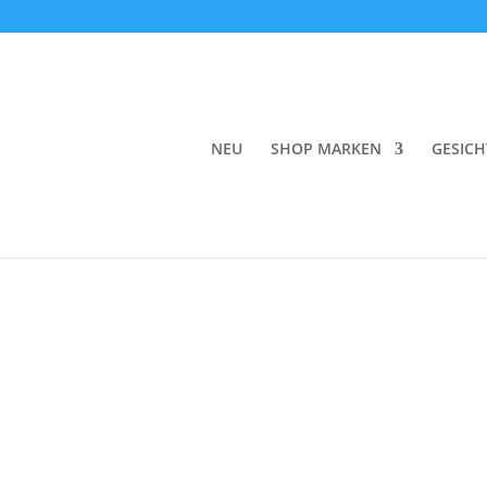
Start
/
Wellbeing
/
Inner Wellbeing
/
Tee & Krä
NEU
SHOP MARKEN
GESICH