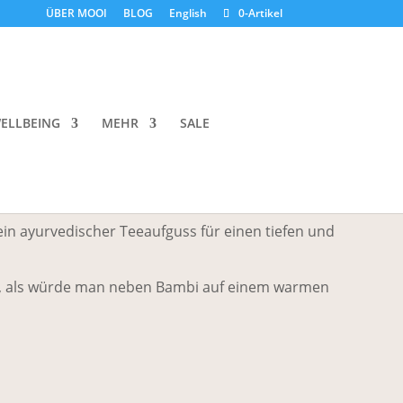
ÜBER MOOI
BLOG
English
0-Artikel
 Ayurvedic Herbal Tea – Sleep
ELLBEING
MEHR
SALE
anf – Rooibos – Ayurvedische Kräuter
 ein ayurvedischer Teeaufguss für einen tiefen und
, als würde man neben Bambi auf einem warmen