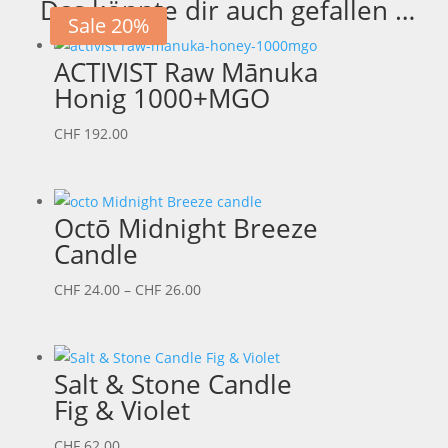
Das könnte dir auch gefallen …
Sale 20%
ACTIVIST Raw Mānuka
Honig 1000+MGO
CHF
192.00
Octō Midnight Breeze
Candle
Preisspanne:
CHF
24.00
–
CHF
26.00
CHF 24.00
bis
CHF 26.00
Salt & Stone Candle
Fig & Violet
CHF
62.00