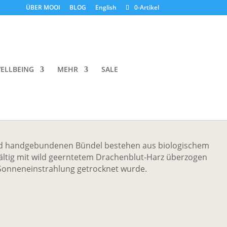
ÜBER MOOI
BLOG
English
0-Artikel
Dragon’s Blood Wand –
oke Bundle
ELLBEING
MEHR
SALE
d handgebundenen Bündel bestehen aus biologischem
ältig mit wild geerntetem Drachenblut-Harz überzogen
Sonneneinstrahlung getrocknet wurde.