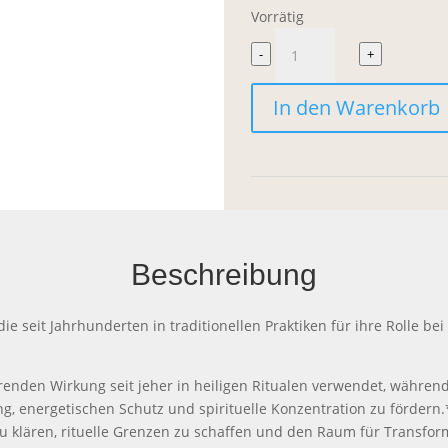
Vorrätig
Anima
-
+
Mundi
In den Warenkorb
Dragon's
Blood
Wand
-
Cleansing
Beschreibung
Smoke
die seit Jahrhunderten in traditionellen Praktiken für ihre Rolle 
Bundle
Menge
renden Wirkung seit jeher in heiligen Ritualen verwendet, während
g, energetischen Schutz und spirituelle Konzentration zu fördern
 klären, rituelle Grenzen zu schaffen und den Raum für Transfor