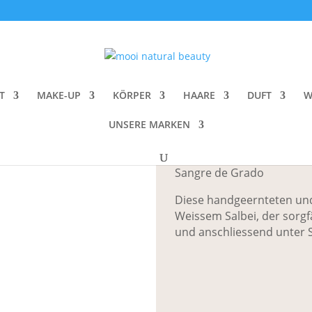
di Dragon’s Blood Wand – Cleansing Smoke Bundle
Anima Mundi 
Cleansing Sm
T
MAKE-UP
KÖRPER
HAARE
DUFT
W
UNSERE MARKEN
CHF
24.00
Sangre de Grado
Diese handgeernteten un
Weissem Salbei, der sorgf
und anschliessend unter 