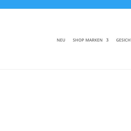
Start
/
Duft
/
Kerzen & Raumdüfte
/ Anima Mun
NEU
SHOP MARKEN
GESICH