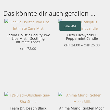
Das könnte dir auch gefallen …
Sale 20%
Cecilia Holistic Beauty Two
Octō Eucalyptus +
Lips Mist – Soothing
Peppermint Candle
Intimate Toner
Preis
24.00
–
26.00
CHF
CHF
78.00
CHF
CHF 2
bis
CHF 2
Team Dr. Joseph Black
Anima Mundi Golden Moon