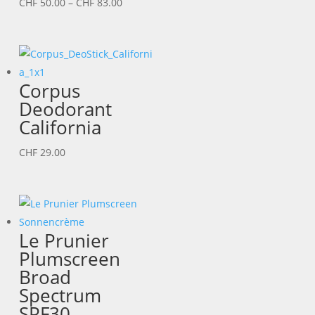
Preisspanne:
CHF
50.00
–
CHF
83.00
CHF 50.00
bis
CHF 83.00
Corpus
Deodorant
California
CHF
29.00
Le Prunier
Plumscreen
Broad
Spectrum
SPF30