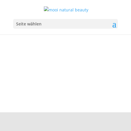
Seite wählen
D’STILL
NATURAL, LUXURY, HIGH-
PERFORMANCE SKINCARE