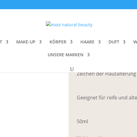
h Supreme Well Aging Cream
Team Dr. Jose
T
MAKE-UP
KÖRPER
HAARE
DUFT
W
CHF
104.00
UNSERE MARKEN
Eine nährende Gesichtscre
Zeichen der Hautalterung
Geeignet für reife und al
50ml