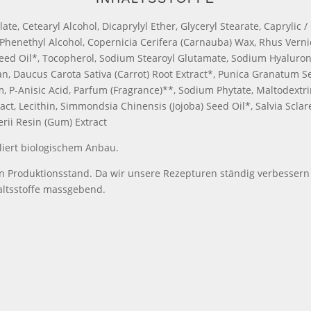
te, Cetearyl Alcohol, Dicaprylyl Ether, Glyceryl Stearate, Caprylic / 
, Phenethyl Alcohol, Copernicia Cerifera (Carnauba) Wax, Rhus Verni
Seed Oil*, Tocopherol, Sodium Stearoyl Glutamate, Sodium Hyaluron
llulan, Daucus Carota Sativa (Carrot) Root Extract*, Punica Granatum 
 P-Anisic Acid, Parfum (Fragrance)**, Sodium Phytate, Maltodextrin,
tract, Lecithin, Simmondsia Chinensis (Jojoba) Seed Oil*, Salvia Scla
erii Resin (Gum) Extract
liert biologischem Anbau.
n Produktionsstand. Da wir unsere Rezepturen ständig verbesser
altsstoffe massgebend.