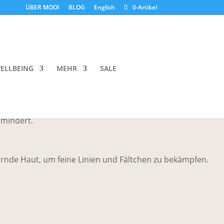
ÜBER MOOI
BLOG
English
0-Artikel
ph Supreme Well Aging Cream
ELLBEING
MEHR
SALE
me für anspruchsvolle Haut, die die sichtbaren
 mindert.
ternde Haut, um feine Linien und Fältchen zu bekämpfen.