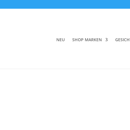
Start
/
Gesicht
/
Tagescrème
/ Team Dr. Josep
NEU
SHOP MARKEN
GESICH