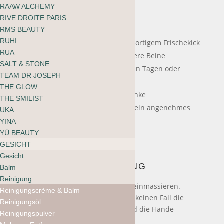
RAAW ALCHEMY
RIVE DROITE PARIS
Benefits
RMS BEAUTY
RUHI
Leichte, entspannte Beine mit sofortigem Frischekick
RUA
Sofortige Frische für müde, schwere Beine
SALT & STONE
Belebt und entspannt nach langen Tagen oder
TEAM DR JOSEPH
sportlicher Aktivität
THE GLOW
Entspannung für Muskeln + Gelenke
THE SMILIST
Zieht schnell ein und hinterlässt ein angenehmes
UKA
Hautgefühl
YINA
YÙ BEAUTY
GESICHT
Gesicht
ANWENDUNG
Balm
Reinigung
Auf die Beine auftragen und sanft einmassieren.
Reinigungscrème & Balm
Achtung, nach der Anwendung auf keinen Fall die
Reinigungsöl
Augen berühren und anschliessend die Hände
Reinigungspulver
gründlich waschen.