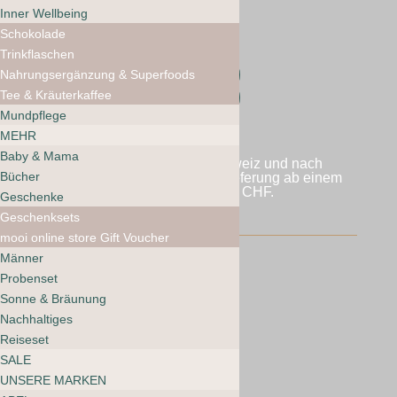
Inner Wellbeing
Schokolade
Trinkflaschen
Folgen
Nahrungsergänzung & Superfoods
Tee & Kräuterkaffee
Folgen
Mundpflege
MEHR
Baby & Mama
Wir versenden in die Schweiz und nach
Bücher
Liechtenstein. Kostenlose Lieferung ab einem
Bestellwert von 60 CHF.
Geschenke
Geschenksets
mooi online store Gift Voucher
Männer
Probenset
AGB mooi webshop
Sonne & Bräunung
Nachhaltiges
Datenschutzbestimmungen
Reiseset
SALE
© 2026 mooi natural beauty
UNSERE MARKEN