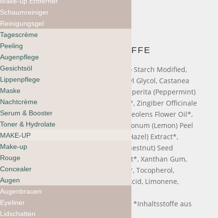
Make-up Entferner
Schaumreiniger
Reinigungsgel
Tagescrème
Peeling
INHALTSSTOFFE
Augenpflege
Gesichtsöl
Aqua / Water / Eau,
Menthol,
Potato Starch Modified,
Lippenpflege
Glycerin,
Phenethyl Alcohol,
Caprylyl Glycol,
Castanea
Maske
Sativa (Chestnut) Extract,
Mentha Piperita (Peppermint)
Nachtcrème
Oil*,
Juniperus Communis Fruit Oil*,
Zingiber Officinale
Serum & Booster
(Ginger) Root Oil,
Pelargonium Graveolens Flower Oil*,
Toner & Hydrolate
Centella Asiatica Extract,
Citrus Limonum (Lemon) Peel
MAKE-UP
Oil*,
Hamamelis Virginiana (Witch Hazel) Extract*,
Make-up
Aesculus Hippocastanum (Horse Chestnut) Seed
Rouge
Extract*,
Equisetum Arvense Extract*,
Xanthan Gum,
Concealer
Citral,
Geraniol,
Lecithin,
Ci 75810**,
Tocopherol,
Augen
Linalool,
Ascorbyl Palmitate,
Citric Acid,
Limonene,
Augenbrauen
Citronellol
Eyeliner
**aus 100% natürlichem Ursprung,
*Inhaltsstoffe aus
Lidschatten
kontrolliert biologischem Anbau