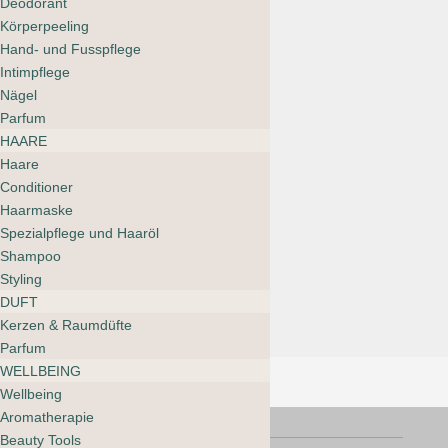
Deodorant
Körperpeeling
Salt & Stone
Hand- und Fusspflege
Duschgel Black
Intimpflege
Rose & Oud
Nägel
Parfum
CHF
44.00
HAARE
Haare
Conditioner
Haarmaske
ruhi The Dry Brush
Spezialpflege und Haaröl
CHF
34.00
Shampoo
Styling
DUFT
Kerzen & Raumdüfte
Parfum
WELLBEING
Wellbeing
Aromatherapie
Beauty Tools