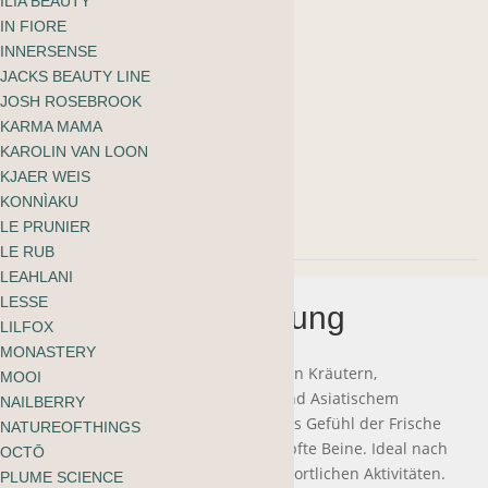
ILIA BEAUTY
100ml
IN FIORE
INNERSENSE
JACKS BEAUTY LINE
Vorrätig
JOSH ROSEBROOK
Team
-
+
KARMA MAMA
KAROLIN VAN LOON
Dr.
KJAER WEIS
In den Warenkorb
Joseph
KONNÌAKU
LE PRUNIER
Cooling
LE RUB
Leg
LEAHLANI
LESSE
Beschreibung
Relief
LILFOX
Gel
MONASTERY
Dieses kühlende Beingel mit alpinen Kräutern,
MOOI
Menge
Rosskastanie, Minze, Hamamelis und Asiatischem
NAILBERRY
Wassernabel sorgt für ein sofortiges Gefühl der Frische
NATUREOFTHINGS
und ist ideal für müde und erschöpfte Beine. Ideal nach
OCTŌ
Wandertagen, langer Arbeit und sportlichen Aktivitäten.
PLUME SCIENCE