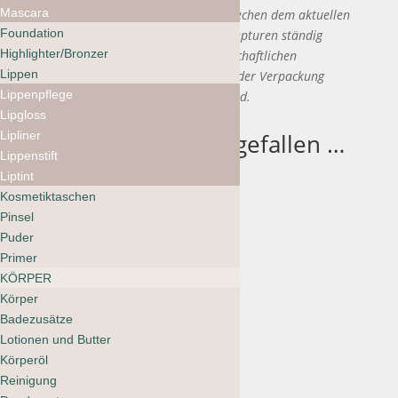
Mascara
Die angegebenen Inhaltsstoffe entsprechen dem aktuellen
Foundation
Produktionsstand. Da wir unsere Rezepturen ständig
Highlighter/Bronzer
verbessern und den neuesten wissenschaftlichen
Lippen
Erkenntnissen anpassen, sind die auf der Verpackung
Lippenpflege
angegebenen Inhaltsstoffe massgebend.
Lipgloss
Lipliner
Das könnte dir auch gefallen …
Lippenstift
Liptint
Kosmetiktaschen
RAAW Alchemy
Pinsel
No Vacancy
Puder
Primer
Hand & Body
KÖRPER
Creme
Körper
Badezusätze
CHF
59.00
Lotionen und Butter
Körperöl
Reinigung