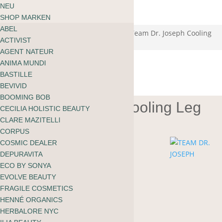
ÜBER MOOI
NEU
Warenkorb
BLOG
SHOP MARKEN
kein Produkt gefunden
English
ABEL
zu shoppen
Start
/
Körper
/
Lotionen und Butter
/ Team Dr. Joseph Cooling
ACTIVIST
Leg Relief Gel
AGENT NATEUR
ANIMA MUNDI
BASTILLE
BEVIVID
BOOMING BOB
Team Dr. Joseph Cooling Leg
CECILIA HOLISTIC BEAUTY
Relief Gel
CLARE MAZITELLI
CORPUS
COSMIC DEALER
DEPURAVITA
CHF
24.90
ECO BY SONYA
EVOLVE BEAUTY
FRAGILE COSMETICS
Belebend und erfrischend.
HENNÉ ORGANICS
HERBALORE NYC