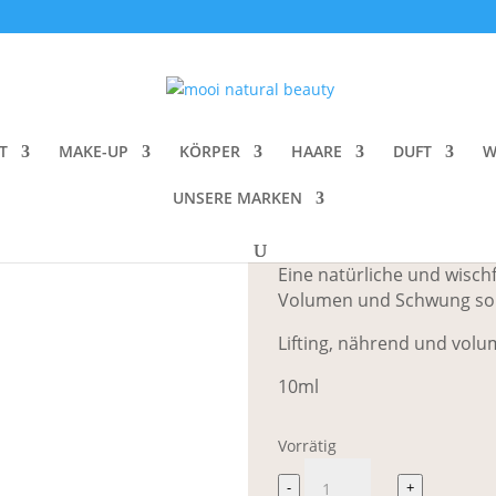
y Straight Up Volumizing Peptide Mascara
rms beauty Str
Mascara
T
MAKE-UP
KÖRPER
HAARE
DUFT
W
UNSERE MARKEN
CHF
36.00
Eine natürliche und wisch
Volumen und Schwung sor
Lifting, nährend und vol
10ml
Vorrätig
rms
-
+