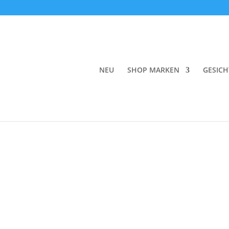
Start
/
Make-up
/
Augen
/
Mascara
/ rms beaut
NEU
SHOP MARKEN
GESICH