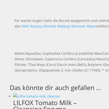
Für wache Augen halte die Bürste waagerecht und umhülle
den
RMS Beauty Ultimate Makeup Remover Wipes
entfern
Water/Aqua/Eau, Euphorbia Cerifera (Candelilla) Wax/Candel
Dimer Dilinoleate, Copernicia Cerifera (Carnauba) Wax/Ce
Filtrate, *Zea Mays (Corn) Starch (non-GMO), Butylene Glyc
Glycoproteins, Oligopeptide-2, Iron Oxides (CI 77499). * o
Das könnte dir auch gefallen …
LILFOX Tomato Milk –
Cleansing Enzyme