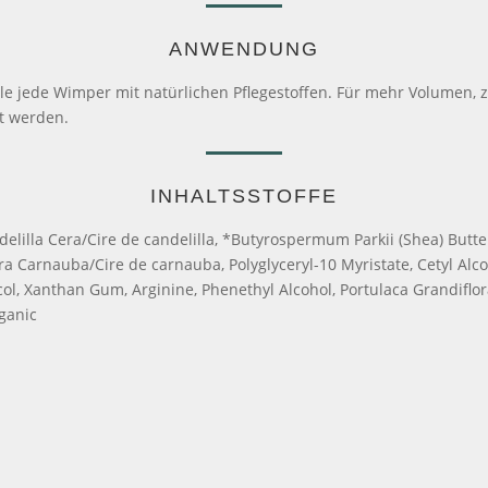
ANWENDUNG
 jede Wimper mit natürlichen Pflegestoffen. Für mehr Volumen, z
t werden.
INHALTSSTOFFE
illa Cera/Cire de candelilla, *Butyrospermum Parkii (Shea) Butter, 
ra Carnauba/Cire de carnauba, Polyglyceryl-10 Myristate, Cetyl Alc
ol, Xanthan Gum, Arginine, Phenethyl Alcohol, Portulaca Grandiflora
rganic