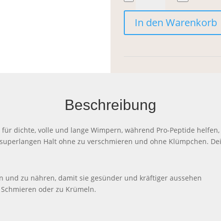
beauty
In den Warenkorb
Straight
Up
Volumizing
Peptide
Mascara
Beschreibung
Menge
 für dichte, volle und lange Wimpern, während Pro-Peptide helfen, s
n superlangen Halt ohne zu verschmieren und ohne Klümpchen. Dei
en und zu nähren, damit sie gesünder und kräftiger aussehen
zu Schmieren oder zu Krümeln.