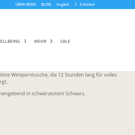
ÜBER MOOI
BLOG
English
0-Artikel
aight Up Volumizing Peptide
ELLBEING
MEHR
SALE
feste Wimperntusche, die 12 Stunden lang für volles
gt.
umengebend in schwärzestem Schwarz.