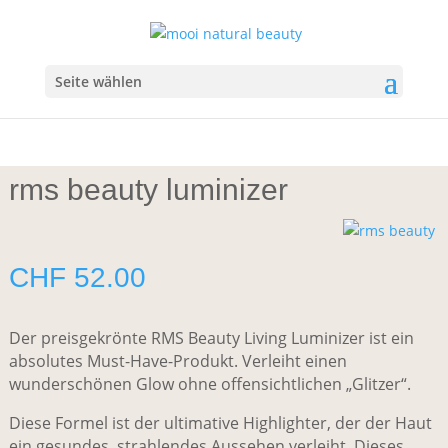
Start
/
Make-up
/
Highlighter/Bronzer
/ rms beauty luminizer
Seite wählen
rms beauty luminizer
CHF
52.00
Der preisgekrönte RMS Beauty Living Luminizer ist ein
absolutes Must-Have-Produkt. Verleiht einen
wunderschönen Glow ohne offensichtlichen „Glitzer“.
Diese Formel ist der ultimative Highlighter, der der Haut
ein gesundes, strahlendes Aussehen verleiht. Dieses