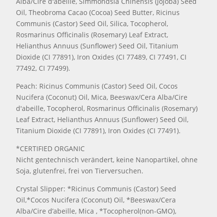
Alba/Cire d'abeille, Simmondsia Chinensis (Jojoba) Seed
Oil, Theobroma Cacao (Cocoa) Seed Butter, Ricinus
Communis (Castor) Seed Oil, Silica, Tocopherol,
Rosmarinus Officinalis (Rosemary) Leaf Extract,
Helianthus Annuus (Sunflower) Seed Oil, Titanium
Dioxide (CI 77891), Iron Oxides (CI 77489, CI 77491, CI
77492, CI 77499).
Peach: Ricinus Communis (Castor) Seed Oil, Cocos
Nucifera (Coconut) Oil, Mica, Beeswax/Cera Alba/Cire
d'abeille, Tocopherol, Rosmarinus Officinalis (Rosemary)
Leaf Extract, Helianthus Annuus (Sunflower) Seed Oil,
Titanium Dioxide (CI 77891), Iron Oxides (CI 77491).
*CERTIFIED ORGANIC
Nicht gentechnisch verändert, keine Nanopartikel, ohne
Soja, glutenfrei, frei von Tierversuchen.
Crystal Slipper: *Ricinus Communis (Castor) Seed
Oil,*Cocos Nucifera (Coconut) Oil, *Beeswax/Cera
Alba/Cire d’abeille, Mica , *Tocopherol(non-GMO),