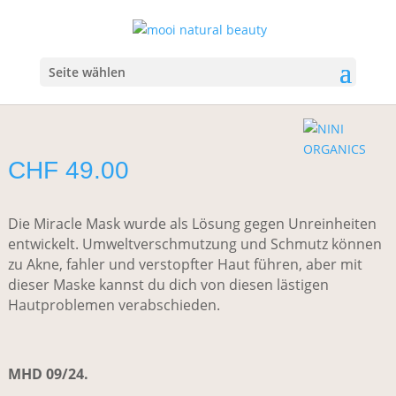
Start
/
Gesicht
/
Peeling
/ NINI Organics Natura Miracle Mask
NINI Organics Natura Miracle
Seite wählen
Mask
CHF
49.00
Die Miracle Mask wurde als Lösung gegen Unreinheiten
entwickelt. Umweltverschmutzung und Schmutz können
zu Akne, fahler und verstopfter Haut führen, aber mit
dieser Maske kannst du dich von diesen lästigen
Hautproblemen verabschieden.
MHD 09/24.