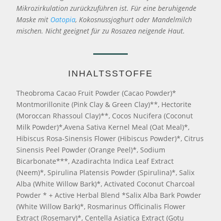
Mikrozirkulation zurückzuführen ist. Für eine beruhigende
Maske mit
Oatopia
, Kokosnussjoghurt oder Mandelmilch
mischen. Nicht geeignet für zu Rosazea neigende Haut.
INHALTSSTOFFE
Theobroma Cacao Fruit Powder (Cacao Powder)*
Montmorillonite (Pink Clay & Green Clay)**, Hectorite
(Moroccan Rhassoul Clay)**, Cocos Nucifera (Coconut
Milk Powder)*,Avena Sativa Kernel Meal (Oat Meal)*,
Hibiscus Rosa-Sinensis Flower (Hibiscus Powder)*, Citrus
Sinensis Peel Powder (Orange Peel)*, Sodium
Bicarbonate***, Azadirachta Indica Leaf Extract
(Neem)*, Spirulina Platensis Powder (Spirulina)*, Salix
Alba (White Willow Bark)*, Activated Coconut Charcoal
Powder * + Active Herbal Blend *Salix Alba Bark Powder
(White Willow Bark)*, Rosmarinus Officinalis Flower
Extract (Rosemary)*, Centella Asiatica Extract (Gotu