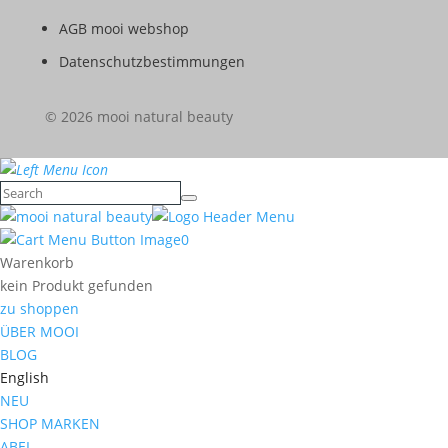
AGB mooi webshop
Datenschutzbestimmungen
© 2026 mooi natural beauty
0
Warenkorb
kein Produkt gefunden
zu shoppen
ÜBER MOOI
BLOG
English
NEU
SHOP MARKEN
ABEL