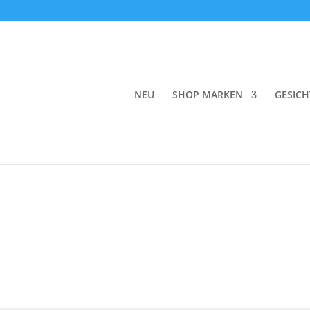
Start
/
Sets
/
Probenset
/ Monastery The Discov
NEU
SHOP MARKEN
GESICH