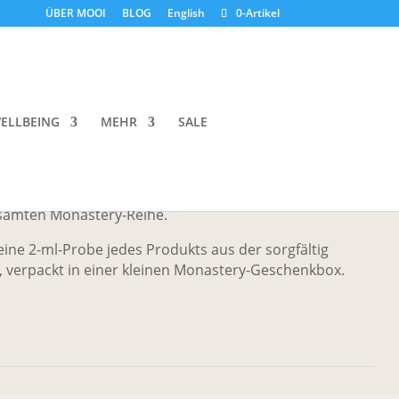
ÜBER MOOI
BLOG
English
0-Artikel
 Discovery Kit
ELLBEING
MEHR
SALE
astery Facial Kit für dein Spa-Erlebnis zu Hause oder
samten Monastery-Reihe.
eine 2-ml-Probe jedes Produkts aus der sorgfältig
, verpackt in einer kleinen Monastery-Geschenkbox.