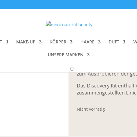
ery Kit
Monastery The
T
MAKE-UP
KÖRPER
HAARE
DUFT
W
CHF
38.00
UNSERE MARKEN
Das massgeschneiderte Mon
zum Ausprobieren der ge
Das Discovery Kit enthält 
zusammengestellten Linie
Nicht vorrätig