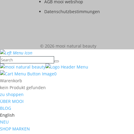
AGB mooi webshop
Datenschutzbestimmungen
© 2026 mooi natural beauty
0
Warenkorb
kein Produkt gefunden
zu shoppen
ÜBER MOOI
BLOG
English
NEU
SHOP MARKEN