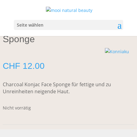
Start
/
Wellbeing
/
Beauty Tools
/ Konnìaku Charcoal Konjac
Sponge
Seite wählen
Konnìaku Charcoal Konjac
Sponge
CHF
12.00
Charcoal Konjac Face Sponge für fettige und zu
Unreinheiten neigende Haut.
Nicht vorrätig