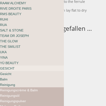
Make sure that water doesn’t get into the ferrule
RAAW ALCHEMY
RIVE DROITE PARIS
Dry with a paper towel or cloth then lay flat to dry
RMS BEAUTY
overnight
RUHI
RUA
Das könnte dir auch gefallen …
SALT & STONE
TEAM DR JOSEPH
THE GLOW
THE SMILIST
rms beauty SKIN2SKIN
UKA
Blush Brush
YINA
49.00
CHF
YÙ BEAUTY
GESICHT
Gesicht
Balm
Reinigung
Reinigungscrème & Balm
Reinigungsöl
Reinigungspulver