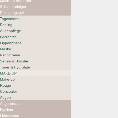
Make-up Entferner
Schaumreiniger
Reinigungsgel
ILIA Soft Focus Blurring
Tagescrème
Blush
Peeling
39.00
CHF
Augenpflege
Gesichtsöl
Lippenpflege
Maske
Nachtcrème
Serum & Booster
Toner & Hydrolate
MAKE-UP
Make-up
Rouge
Concealer
rms beauty ReDimension
Hydra Powder Blush
Augen
Augenbrauen
46.00
CHF
Eyeliner
Lidschatten