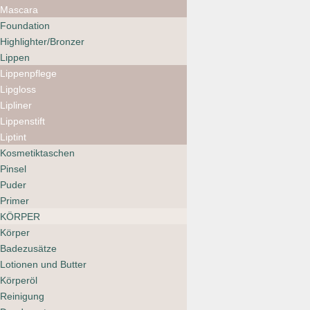
Mascara
Foundation
Highlighter/Bronzer
Lippen
Lippenpflege
Lipgloss
Lipliner
Lippenstift
Liptint
Agent Nateur Lash & Brow
Serum
Kosmetiktaschen
Pinsel
122.00
CHF
Puder
Primer
KÖRPER
Körper
Badezusätze
Lotionen und Butter
Körperöl
Reinigung