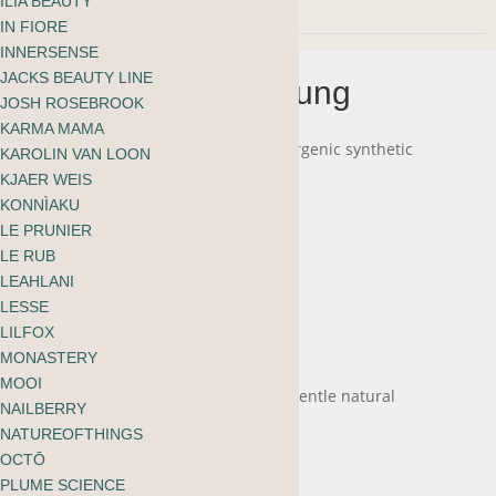
ILIA BEAUTY
IN FIORE
INNERSENSE
JACKS BEAUTY LINE
Beschreibung
JOSH ROSEBROOK
KARMA MAMA
Dermatologically tested & hypoallergenic synthetic
KAROLIN VAN LOON
fibres, not tested on animals.
KJAER WEIS
KONNÌAKU
Vegan
LE PRUNIER
Gentle enough for sensitive skin
LE RUB
LEAHLANI
LESSE
LILFOX
CARE INSTRUCTIONS
MONASTERY
MOOI
Use a natural brush cleanser or a gentle natural
NAILBERRY
soap/shampoo
NATUREOFTHINGS
OCTŌ
Cleanse once a week
PLUME SCIENCE