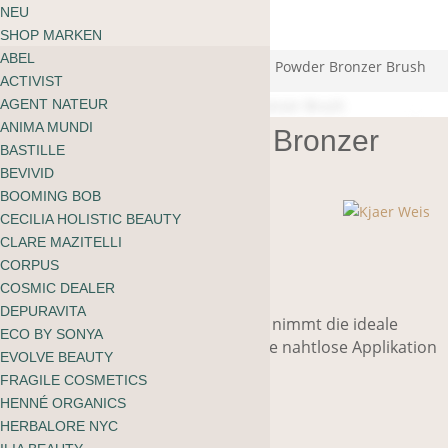
ÜBER MOOI
NEU
Warenkorb
BLOG
SHOP MARKEN
kein Produkt gefunden
English
ABEL
zu shoppen
Start
/
Accessoires
/
Pinsel
/ Kjaer Weis Powder Bronzer Brush
ACTIVIST
AGENT NATEUR
ANIMA MUNDI
Kjaer Weis Powder Bronzer
BASTILLE
Brush
BEVIVID
BOOMING BOB
CECILIA HOLISTIC BEAUTY
CLARE MAZITELLI
52.00
CHF
CORPUS
COSMIC DEALER
DEPURAVITA
Dieser grosse, abgerundete Pinsel nimmt die ideale
ECO BY SONYA
Menge an Bronzing Powder für eine nahtlose Applikation
EVOLVE BEAUTY
auf.
FRAGILE COSMETICS
HENNÉ ORGANICS
Nicht vorrätig
HERBALORE NYC