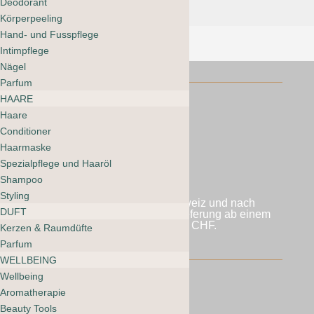
Deodorant
Körperpeeling
Hand- und Fusspflege
Intimpflege
Nägel
Parfum
HAARE
Haare
Conditioner
Haarmaske
Folgen
Spezialpflege und Haaröl
Folgen
Shampoo
Styling
Wir versenden in die Schweiz und nach
DUFT
Liechtenstein. Kostenlose Lieferung ab einem
Bestellwert von 60 CHF.
Kerzen & Raumdüfte
Parfum
WELLBEING
Wellbeing
Aromatherapie
AGB mooi webshop
Beauty Tools