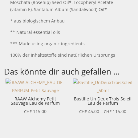
Moschata (Rosehip) Seed Oil
*
, Tocopheryl Acetate
(vitamin E), Santalum Album (Sandalwood) Oil
*
* aus biologischem Anbau
** Natural essential oils
*** Made using organic ingredients
100% der Inhaltsstoffe sind natürlichen Ursprungs
Das könnte dir auch gefallen …
RAAW Alchemy Petit
Bastille Un Deux Trois Soleil
Sauvage Eau de Parfum
Eau de Parfum
Preis
115.00
45.00
–
115.00
CHF
CHF
CHF
CHF 4
bis
CHF 1