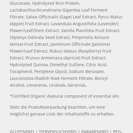
Gluconate, Hydrolyzed Rice Protein,
Lactobacillus/Arundinaria Gigantea Leaf Ferment
Filtrate, Salvia Officinalis (Sage) Leaf Extract, Pyrus Malus
(Apple) Fruit Extract, Lavandula Angustifolia (Lavender)
Flower/Leaf/Stem Extract, Vanilla Planifolia Fruit Extract,
Dipteryx Odorata Seed Extract, Pimpinella Anisum
(Anise) Fruit Extract, Jasminum Officinale (Jasmine)
Flower/Leaf Extract, Rubus Idaeus (Raspberry) Fruit
Extract, Prunus Armeniaca (Apricot) Fruit Extract,
Hydrolyzed Quinoa, Dimethyl Sulfone, Citric Acid,
Tocopherol, Pentylene Glycol, Sodium Benzoate,
Leuconostoc/Radish Root Ferment Filtrate, Benzyl
Alcohol, Limoneneᵻ, Linaloolᵻ, Geraniolᵻ,.
*Certified Organic ᵻNatural component of essential oils
Stets die Produktverpackung beachten, um eine
möglichst genaue Liste der Inhaltsstoffe zu erhalten.
GLUTENFREI | TIERVERSUCHSFREI | PARABENFREI | PEG-