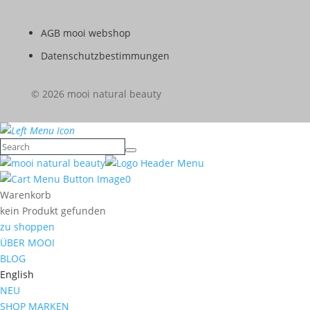
AGB mooi webshop
Datenschutzbestimmungen
© 2026 mooi natural beauty
0
Warenkorb
kein Produkt gefunden
zu shoppen
ÜBER MOOI
BLOG
English
NEU
SHOP MARKEN