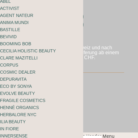
ABEL
ACTIVIST
AGENT NATEUR
Folgen
ANIMA MUNDI
Folgen
BASTILLE
BEVIVID
BOOMING BOB
Wir versenden in die Schweiz und nach
CECILIA HOLISTIC BEAUTY
Liechtenstein. Kostenlose Lieferung ab einem
Bestellwert von 60 CHF.
CLARE MAZITELLI
CORPUS
COSMIC DEALER
DEPURAVITA
ECO BY SONYA
AGB mooi webshop
EVOLVE BEAUTY
FRAGILE COSMETICS
Datenschutzbestimmungen
HENNÉ ORGANICS
HERBALORE NYC
© 2026 mooi natural beauty
ILIA BEAUTY
IN FIORE
INNERSENSE