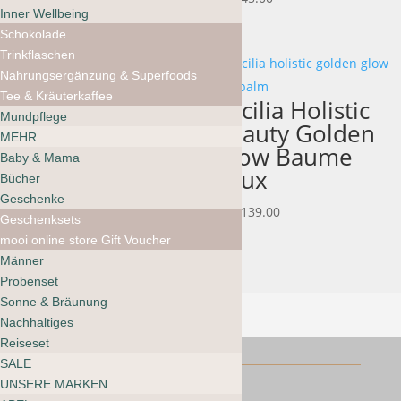
Inner Wellbeing
CHF 16.00
Schokolade
bis
Trinkflaschen
CHF 34.00
Nahrungsergänzung & Superfoods
Tee & Kräuterkaffee
Cecilia Holistic
LILFOX Marshmallow Poof
Mundpflege
– Peptide Crema
Beauty Golden
MEHR
CHF
170.00
Glow Baume
Baby & Mama
Yeux
Bücher
Geschenke
CHF
139.00
Geschenksets
mooi online store Gift Voucher
Männer
Probenset
Sonne & Bräunung
Nachhaltiges
Reiseset
SALE
UNSERE MARKEN