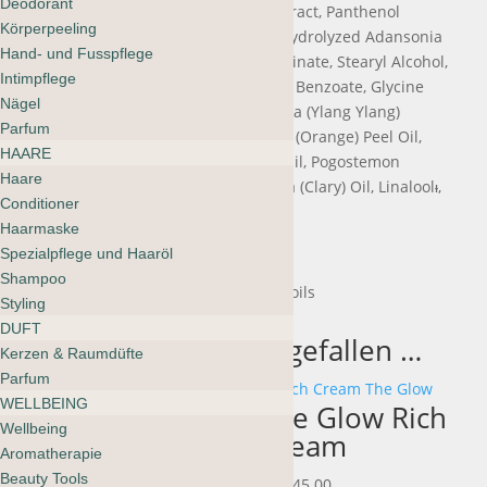
Deodorant
Angustifolum Flower/Leaf/Stem Extract, Panthenol
Körperpeeling
(Vitamin B-5), Potassium Sorbate, Hydrolyzed Adansonia
Hand- und Fusspflege
Digitata Seed Extract, Sodium Levulinate, Stearyl Alcohol,
Intimpflege
Amine HCL, Benzyl Alcohol, Sodium Benzoate, Glycine
Nägel
Soja (Soybean) Oil, Cananga Odorata (Ylang Ylang)
Parfum
Flower Oil, Citrus Aurantium Dulcis (Orange) Peel Oil,
HAARE
Lavandula Angustifolia(Lavender) Oil, Pogostemon
Haare
Cablin (Patchouli) Oil, Salvia Sclarea (Clary) Oil, Linaloolᵻ,
Conditioner
Limoneneᵻ.
Haarmaske
*Certified Organic
Spezialpflege und Haaröl
Shampoo
†A natural component of essential oils
Styling
DUFT
Das könnte dir auch gefallen …
Kerzen & Raumdüfte
Parfum
WELLBEING
The Glow Rich
Wellbeing
Cream
Innersense Hair Love
Aromatherapie
Prep Spray
Preisspanne:
Beauty Tools
CHF
16.00
–
CHF
34.00
CHF
45.00