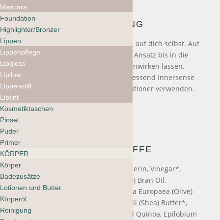
Mascara
Foundation
ANWENDUNG
Highlighter/Bronzer
Lippen
Atme tief ein und konzentriere dich auf dich selbst. Auf
Lippenpflege
das nasse Haar auftragen und vom Ansatz bis in die
Lipgloss
Spitzen einarbeiten. 3-5 Minuten einwirken lassen.
Lipliner
Dann gründlich ausspülen. Anschliessend Innersense
Lippenstift
Organic Beauty Hairbath und Conditioner verwenden.
Liptint
Kosmetiktaschen
Pinsel
Puder
Primer
INHALTSSTOFFE
KÖRPER
Körper
Water, Cetearyl Alcohol, Kaolin, Glycerin, Vinegar*,
Badezusätze
Charcoal Powder, Oryza Sativa (Rice) Bran Oil,
Lotionen und Butter
Behentrimonium Methosulfate, Olea Europaea (Olive)
Körperöl
Fruit Extract*, Butyrospermum Parkii (Shea) Butter*,
Reinigung
Stearalkonium Chloride, Hydrolyzed Quinoa, Epilobium