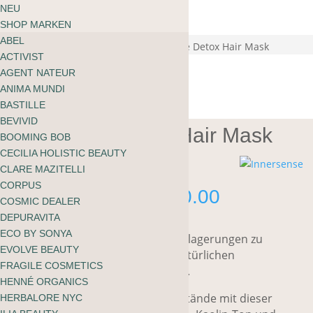
ÜBER MOOI
NEU
Warenkorb
BLOG
SHOP MARKEN
kein Produkt gefunden
English
ABEL
zu shoppen
Start
/
Haare
/
Haarmaske
/ Innersense Detox Hair Mask
ACTIVIST
AGENT NATEUR
ANIMA MUNDI
BASTILLE
BEVIVID
Innersense Detox Hair Mask
BOOMING BOB
CECILIA HOLISTIC BEAUTY
CLARE MAZITELLI
CORPUS
Preisspan
CHF
12.00
–
CHF
40.00
COSMIC DEALER
CHF 12.0
DEPURAVITA
bis
ECO BY SONYA
Eine klärende Detox Maske, um Ablagerungen zu
CHF 40.0
EVOLVE BEAUTY
entfernen oder um die Reise zu natürlichen
FRAGILE COSMETICS
Haarpflegeprodukten zu beginnen.
HENNÉ ORGANICS
Entferne Ablagerungen und Rückstände mit dieser
HERBALORE NYC