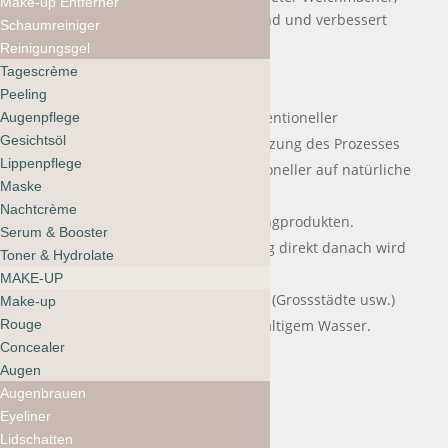
Make-up Entferner
reizlindernd, entzündungshemmend und verbessert
Schaumreiniger
den UVB-Schutz
Reinigungsgel
Tagescrème
Ideal für
Peeling
zur teilweisen Verwendung konventioneller
Augenpflege
Gesichtsöl
Haarprodukte oder zur Unterstützung des Prozesses
Lippenpflege
bei der Umstellung von konventioneller auf natürliche
Maske
Haarpflege und -stylingprodukte.
Nachtcrème
intensiver Verwendung von Stylingprodukten.
Serum & Booster
vor dem Färben (eine Anwendung direkt danach wird
Toner & Hydrolate
NICHT empfohlen).
MAKE-UP
in stark verschmutzten Regionen (Grossstädte usw.)
Make-up
Rouge
oder in Regionen mit stark kalkhaltigem Wasser.
Concealer
Augen
Augenbrauen
Duftnoten: Salbei, Vanille
Eyeliner
Lidschatten