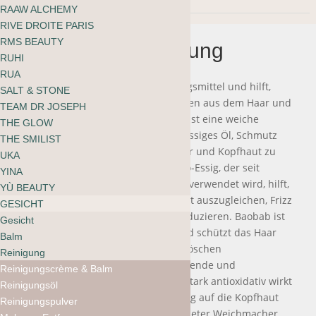
RAAW ALCHEMY
Menge
RIVE DROITE PARIS
RMS BEAUTY
Beschreibung
RUHI
RUA
Aktivkohle ist ein sanftes Entgiftungsmittel und hilft,
SALT & STONE
Schmutz, Giftstoffe und Unreinheiten aus dem Haar und
TEAM DR JOSEPH
der Kopfhaut zu entfernen. Kaolin ist eine weiche
THE GLOW
weisse Tonerde, die hilft, überschüssiges Öl, Schmutz
THE SMILIST
und Produktablagerungen aus Haar und Kopfhaut zu
UKA
entfernen. Zertifizierter weisser Bio-Essig, der seit
YINA
langem als Klärmittel für das Haar verwendet wird, hilft,
YÙ BEAUTY
den Glanz zu erhöhen, den pH-Wert auszugleichen, Frizz
GESICHT
und die Porosität des Haares zu reduzieren. Baobab ist
Gesicht
intensiv feuchtigkeitsspendend und schützt das Haar
Balm
vor UV-Strahlen, während Weidenröschen
Reinigung
hervorragende entzündungshemmende und
Reinigungscrème & Balm
antibakterielle Eigenschaften hat, stark antioxidativ wirkt
Reinigungsöl
und eine sehr beruhigende Wirkung auf die Kopfhaut
Reinigungspulver
hat. Sheabutter ist ein ausgezeichneter Weichmacher,