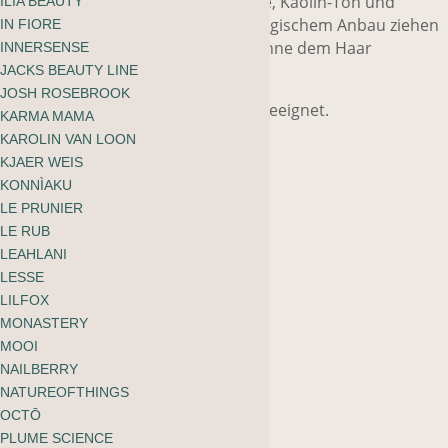
klärenden Detox-Maske. Aktivkohle, Kaolin-Ton und
ILIA BEAUTY
weisser Essig aus kontrolliert biologischem Anbau ziehen
IN FIORE
Mikropartikel an die Oberfläche, ohne dem Haar
INNERSENSE
natürliche Öle zu entziehen.
JACKS BEAUTY LINE
JOSH ROSEBROOK
Für alle Haartypen und -texturen geeignet.
KARMA MAMA
KAROLIN VAN LOON
KJAER WEIS
KONNÌAKU
LE PRUNIER
LE RUB
Grösse
LEAHLANI
LESSE
Zurücksetzen
LILFOX
MONASTERY
Innersense
-
+
MOOI
Detox
NAILBERRY
In den Warenkorb
NATUREOFTHINGS
Hair
OCTŌ
PLUME SCIENCE
Mask