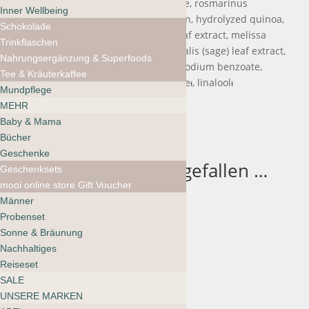
phenethyl alcohol, raspberry ketone, rosmarinus
Inner Wellbeing
officinalis (rosemary) leaf oil, vanillin, hydrolyzed quinoa,
Schokolade
taraxacum officinale (dandelion) leaf extract, melissa
Trinkflaschen
officinalis leaf extract, salvia officinalis (sage) leaf extract,
Nahrungsergänzung & Superfoods
coconut acid, sodium isethionate, sodium benzoate,
Tee & Kräuterkaffee
benzyl alcohol, citronellolᵻ, limoneneᵻ, linaloolᵻ
Mundpflege
MEHR
*Certified Organic
Baby & Mama
Bücher
Geschenke
Das könnte dir auch gefallen …
Geschenksets
mooi online store Gift Voucher
Männer
Probenset
Corpus Body
Sonne & Bräunung
Wash Nº Green
Nachhaltiges
Reiseset
CHF
34.00
SALE
UNSERE MARKEN