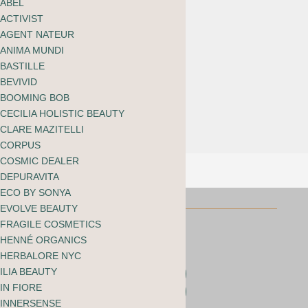
ABEL
ACTIVIST
Innersense
AGENT NATEUR
Repair Mask
ANIMA MUNDI
BASTILLE
CHF
40.00
BEVIVID
BOOMING BOB
CECILIA HOLISTIC BEAUTY
CLARE MAZITELLI
CORPUS
COSMIC DEALER
DEPURAVITA
ECO BY SONYA
EVOLVE BEAUTY
FRAGILE COSMETICS
HENNÉ ORGANICS
HERBALORE NYC
ILIA BEAUTY
Folgen
IN FIORE
Folgen
INNERSENSE