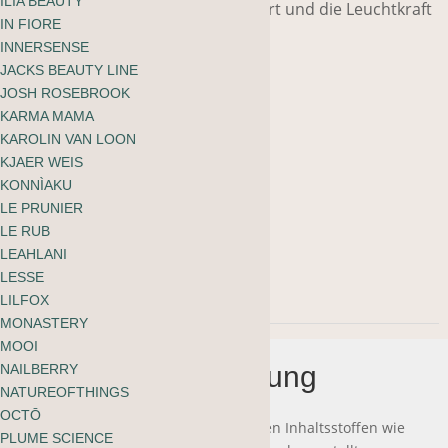
ILIA BEAUTY
Messing- und Gelbtöne neutralisiert und die Leuchtkraft
IN FIORE
verstärkt.
INNERSENSE
JACKS BEAUTY LINE
JOSH ROSEBROOK
295ml
KARMA MAMA
KAROLIN VAN LOON
Vorrätig
KJAER WEIS
KONNÌAKU
Innersense
-
+
LE PRUNIER
Bright
LE RUB
In den Warenkorb
LEAHLANI
Balance
LESSE
Hairbath
LILFOX
MONASTERY
Menge
MOOI
Beschreibung
NAILBERRY
NATUREOFTHINGS
OCTŌ
Es wurde sorgfältig mit wohltuenden Inhaltsstoffen wie
PLUME SCIENCE