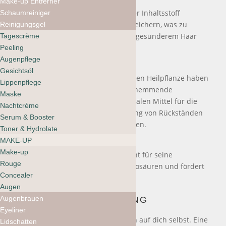
Apfel Extrakt
Make-up Entferner
Als natürlicher Nährstoff hilft dieser Inhaltsstoff
Schaumreiniger
Feuchtigkeit anzuziehen und zu speichern, was zu
Reinigungsgel
weicherem, geschmeidigerem und gesünderem Haar
Tagescrème
führt.
Peeling
Augenpflege
Hamamelis
Gesichtsöl
Die Rinde und die Blätter dieser alten Heilpflanze haben
Lippenpflege
adstringierende und entzündungshemmende
Maske
Eigenschaften, die sie zu einem idealen Mittel für die
Nachtcrème
sanfte Reinigung und die Entfernung von Rückständen
Serum & Booster
machen, die die Farbe trüben können.
Toner & Hydrolate
MAKE-UP
Biologischer Reissirup
Make-up
Dieser natürliche Extrakt ist bekannt für seine
Rouge
Konzentration an stärkenden Aminosäuren und fördert
Concealer
Feuchtigkeit und Elastizität.
Augen
Augenbrauen
ANWENDUNG
Eyeliner
Atme tief ein und konzentriere dich auf dich selbst. Eine
Lidschatten