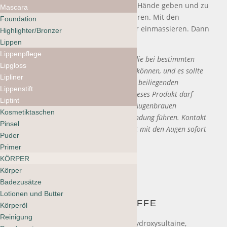
kleine Menge des Shampoos in die Hände geben und zu
Mascara
einem leichten Schaum aufemulgieren. Mit den
Foundation
Fingerspitzen in Kopfhaut und Haar einmassieren. Dann
Highlighter/Bronzer
gründlich ausspülen.
Lippen
Lippenpflege
Dieses Produkt enthält Inhaltsstoffe, die bei bestimmten
Lipgloss
Personen Hautreizungen hervorrufen können, und es sollte
Lipliner
ein vorläufiger Patch-Test gemäss den beiliegenden
Lippenstift
Anweisungen durchgeführt werden. Dieses Produkt darf
Liptint
nicht zum Färben der Wimpern oder Augenbrauen
Kosmetiktaschen
verwendet werden; dies kann zu Erblindung führen. Kontakt
Pinsel
mit den Augen vermeiden. Bei Kontakt mit den Augen sofort
Puder
ausspülen.
Primer
KÖRPER
Körper
Badezusätze
Lotionen und Butter
INHALTSSTOFFE
Körperöl
Reinigung
water/aqua/eau
, cocamidopropyl hydroxysultaine,