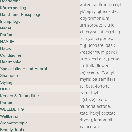
Deodorant
hamamelis virginiana (witch hazel) water, sodium cocoyl
Körperpeeling
isethionate, glycerin, alcohol, caprylyl/capryl glucoside,
Hand- und Fusspflege
glyceryl stearate se, guar hydroxypropyltrimonium
Intimpflege
chloride, sodium levulinate, potassium sorbate, citric
Nägel
acid, pyrus malus (apple) fruit extract, oryza sativa (rice)
Parfum
extract*, 2,6-dimethyl-7-octen-2-ol, orange terpenes,
HAARE
triethyl citrate, basic blue 99, sodium gluconate, basic
Haare
red 76, hydrolyzed rice protein, butyrospermum parkii
Conditioner
(shea) butter*, calophyllum inophyllum seed oil*, persea
Haarmaske
gratissima (avocado) oil, plumeria acutifolia flower
Spezialpflege und Haaröl
extract, simmondsia chinensis (jojoba) seed oil*, allyl
Shampoo
heptoate natural, alpha-terpineol, amyris balsamifera
Styling
bark oil, anisaldehyde, benzyl acetate, beta-ionone,
DUFT
dimethyl heptenal, dodecahydro tetramethyl
Kerzen & Raumdüfte
naphthofuran, eugenia caryophyllus (clove) leaf oil,
Parfum
eugenol, gamma decalactone, gamma nonalactone,
WELLBEING
gamma undecalactone, hexenyl acetate, hexyl acetate,
Wellbeing
hexyl cinnamal (hexyl cinnamic aldehyde), lemon oil
Aromatherapie
terpenes, methyl benzoate, phenethyl acetate,
Beauty Tools