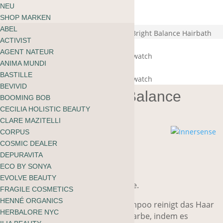
ÜBER MOOI
NEU
Warenkorb
BLOG
SHOP MARKEN
kein Produkt gefunden
English
ABEL
zu shoppen
Start
/
Haare
/
Shampoo
/ Innersense Bright Balance Hairbath
ACTIVIST
AGENT NATEUR
ANIMA MUNDI
BASTILLE
BEVIVID
Innersense Bright Balance
BOOMING BOB
Hairbath
CECILIA HOLISTIC BEAUTY
CLARE MAZITELLI
CORPUS
COSMIC DEALER
CHF
35.00
DEPURAVITA
ECO BY SONYA
EVOLVE BEAUTY
Für eine ausgewogenere Haarfarbe.
FRAGILE COSMETICS
HENNÉ ORGANICS
Dieses natürliche, lilafarbene Shampoo reinigt das Haar
HERBALORE NYC
gründlich und sanft und tönt die Farbe, indem es