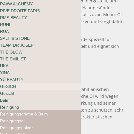
nährenden Apfel- und Reis-Extrakten hergestellt, um
RAAW ALCHEMY
Feuchtigkeit zu binden, so dass das Haar gesünder
RIVE DROITE PARIS
aussieht und sich gesünder anfühlt als zuvor. Monoi-Öl
RMS BEAUTY
schützt die Haare vor Umwelteinflüssen und sorgt dafür,
RUHI
dass die Farbe länger leuchtet.
RUA
SALT & STONE
Diese pflegende, vegane Formel wurde speziell für
TEAM DR JOSEPH
blonde und graue Farbtöne entwickelt und eignet sich
THE GLOW
für alle Haartypen und -texturen.
THE SMILIST
Duftnote: Jasmin, Apfel
UKA
YINA
Key Ingredients
YÙ BEAUTY
Monoi Oil
GESICHT
Dieses aus den Blütenblättern der tahitianischen
Gesicht
Gardenie gewonnene, Vitamin-E-reiche Öl wird wegen
Balm
seiner feuchtigkeitsspendenden Wirkung und seiner
Reinigung
Fähigkeit, das Haar vor den Elementen zu schützen, sehr
Reinigungscrème & Balm
geschätzt. Bonuspunkte für den charakteristischen
Reinigungsöl
stimmungsaufhellenden Duft.
Reinigungspulver