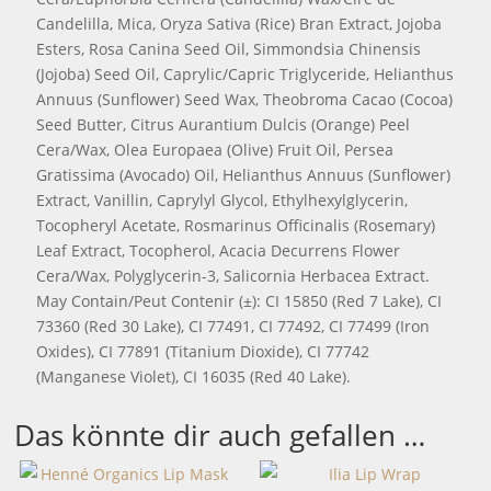
Candelilla, Mica, Oryza Sativa (Rice) Bran Extract, Jojoba
Esters, Rosa Canina Seed Oil, Simmondsia Chinensis
(Jojoba) Seed Oil, Caprylic/Capric Triglyceride, Helianthus
Annuus (Sunflower) Seed Wax, Theobroma Cacao (Cocoa)
Seed Butter, Citrus Aurantium Dulcis (Orange) Peel
Cera/Wax, Olea Europaea (Olive) Fruit Oil, Persea
Gratissima (Avocado) Oil, Helianthus Annuus (Sunflower)
Extract, Vanillin, Caprylyl Glycol, Ethylhexylglycerin,
Tocopheryl Acetate, Rosmarinus Officinalis (Rosemary)
Leaf Extract, Tocopherol, Acacia Decurrens Flower
Cera/Wax, Polyglycerin-3, Salicornia Herbacea Extract.
May Contain/Peut Contenir (±): CI 15850 (Red 7 Lake), CI
73360 (Red 30 Lake), CI 77491, CI 77492, CI 77499 (Iron
Oxides), CI 77891 (Titanium Dioxide), CI 77742
(Manganese Violet), CI 16035 (Red 40 Lake).
Das könnte dir auch gefallen …