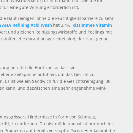
d am Waschbecken. (Zur Information für alle die ihr
für eine gute Wirkung erforderlich ist).
 die Haut reinigen, ohne die Feuchtigkeitsbarriere zu sehr
a AHA Refining Acid Wash
hat 3.4%,
Kissimmee Vitamin
ert und gleichen Reinigungswirkstoffe und Peelings mit
kstoffen, die darauf ausgerichtet sind, der Haut genau
ung bereitet die Haut vor, so dass sie
ebene Zeitspanne anfühlen, um das Gesicht zu
 Es ist wie ein Sandwich für die Gesichtsreinigung: 30
gen kann, und dazwischen eine sehr angenehme Mini-
ibt es grössere Hindernisse in Form von Schmutz,
fft, zu entfernen. Du bist müde und willst nur noch ins
on Produkten auf bereits verstopfte Poren. Hier kommt die