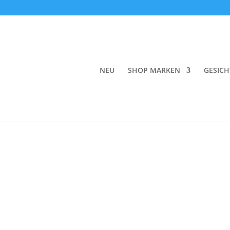
Start
/
Gesicht
/
Reinigung
/
Reinigungsgel
/ Ho
NEU
SHOP MARKEN
GESICH