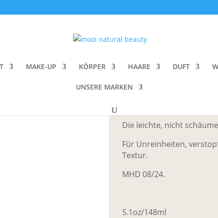
liFrog Shasta AHA Refining Acid Wash
HoliFrog Shas
T
MAKE-UP
KÖRPER
HAARE
DUFT
W
CHF
38.00
UNSERE MARKEN
Clarify and Brighten | PH:
Die leichte, nicht schäum
Für Unreinheiten, verstop
Textur.
MHD 08/24.
5.1oz/148ml