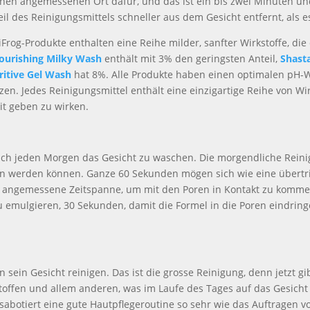
 einen angemessenen Ort dafür, und das ist ein bis zwei Minuten un
l des Reinigungsmittels schneller aus dem Gesicht entfernt, als es 
iFrog-Produkte enthalten eine Reihe milder, sanfter Wirkstoffe, die
ourishing Milky Wash
enthält mit 3% den geringsten Anteil,
Shast
itive Gel Wash
hat 8%. Alle Produkte haben einen optimalen pH-W
en. Jedes Reinigungsmittel enthält eine einzigartige Reihe von Wir
it geben zu wirken.
 sich jeden Morgen das Gesicht zu waschen. Die morgendliche Reinig
n werden können. Ganze 60 Sekunden mögen sich wie eine übertri
 angemessene Zeitspanne, um mit den Poren in Kontakt zu kommen.
 emulgieren, 30 Sekunden, damit die Formel in die Poren eindrin
.
 sein Gesicht reinigen. Das ist die grosse Reinigung, denn jetzt g
en und allem anderen, was im Laufe des Tages auf das Gesicht tri
 sabotiert eine gute Hautpflegeroutine so sehr wie das Auftragen v