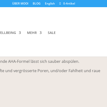
ÜBER MOOI
BLOG
English
0-Artikel
ta AHA Refining Acid Wash
ELLBEING
MEHR
SALE
 4
ende AHA-Formel lässt sich sauber abspülen.
fte und vergrösserte Poren, und/oder Fahlheit und raue