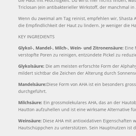
die Haut mit Feuchtigkeit. Du wirst hier nichts finden, w
Triclosan (ein antibakterieller Wirkstoff, der manchmal i
Wenn du zweimal am Tag reinist, empfehlen wir, Shasta 
die Empfindlichkeit der Haut zu lindern. Je weniger die Ha
KEY INGREDIENTS
Glykol-, Mandel-, Milch-, Wein- und Zitronensäure:
Eine 
verstopfte Poren zu reinigen, entzündete Pickel zu reduzi
Glykolsäure:
Die am meisten erforschte Form der Alphahyd
mildert sichtbar die Zeichen der Alterung durch Sonnen
Mandelsäure:
Diese Form von AHA ist ein besonders grosse
durchgeführt.
Milchsäure:
Ein grossmolekulares AHA, das an der Hautobe
Hautton aufzuhellen und ist eine wirksame Alternative f
Weinsäure:
Diese AHA mit antioxidativen Eigenschaften 
Hautschüppchen zu unterstützen. Sein Hauptnutzen ist d