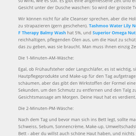
so wirkt, wie es soll. Es gibt eine angemessene Zeit und
Gesicht unter der Dusche waschen: So wird der grösste Tei
Wir können nicht für alle Cleanser sprechen, aber die Hol
zu strapazieren (gern geschehen).
Tashmoo Water Lily N
F Therapy Balmy Wash
hat 5%, und
Superior Omega Nutr
reichhaltigen, pflegenden Ölen aus, um die Haut zu schütz
das zu geben, was sie braucht. Man muss ihnen einzig Ze
Die 1-Minuten-AM-Wäsche:
Egal, ob Frühaufsteher oder Langschläfer, es ist wichtig,
Hautpflegeprodukte und Make-up für den Tag aufgetrage
schäumen, aber das gibt den Wirkstoffen der Formel eine
Sekunden, um den Schmutz zu entfernen und den Talg zu
Gesichtsmassage am Morgen. Deine Haut hat es verdient
Die 2-Minuten-PM-Wäsche:
Nach dem Tag und bevor man sich ins Bett legt, sollte man
Schweiss, Sebum, Sonnencrème, Make-up, Umweltschadstoff
Bett - aber du willst auch schöne Haut haben, und nichts