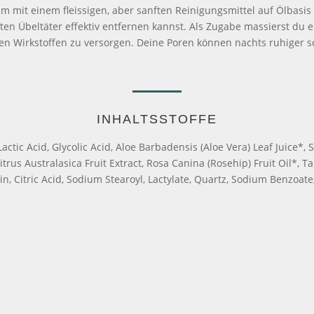
, um mit einem fleissigen, aber sanften Reinigungsmittel auf Ölba
en Übeltäter effektiv entfernen kannst. Als Zugabe massierst du 
hen Wirkstoffen zu versorgen. Deine Poren können nachts ruhiger s
INHALTSSTOFFE
Lactic Acid, Glycolic Acid, Aloe Barbadensis (Aloe Vera) Leaf Juic
trus Australasica Fruit Extract, Rosa Canina (Rosehip) Fruit Oil*, Tar
, Citric Acid, Sodium Stearoyl, Lactylate, Quartz, Sodium Benzoa