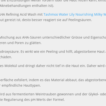
as die Entzündungen weiter fördern oder die Haut reizen kann, eins
n Aknebehandlungen enthalten ist).
AHA Refining Acid Wash mit
Tashmoo Water Lily Nourishing Milky 
ut gereizt ist, desto besser reagiert sie auf Peelingsäuren.
Mischung aus AHA-Säuren unterschiedlicher Grösse und Eigensch
eren und Poren zu glätten.
roxysäure. Es wirkt wie ein Peeling und hilft, abgestorbene Haut
schäden.
s Molekül und dringt daher nicht tief in die Haut ein. Daher wird 
rfläche exfoliert, indem es das Material abbaut, das abgestorben
ür empfindliche Hauttypen.
wird aus fermentierten Weintrauben gewonnen und der Glykol- ode
ie Regulierung des pH-Werts der Formel.