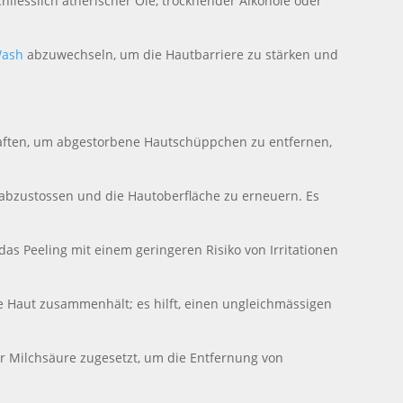
chliesslich ätherischer Öle, trocknender Alkohole oder
Wash
abzuwechseln, um die Hautbarriere zu stärken und
aften, um abgestorbene Hautschüppchen zu entfernen,
 abzustossen und die Hautoberfläche zu erneuern. Es
das Peeling mit einem geringeren Risiko von Irritationen
e Haut zusammenhält; es hilft, einen ungleichmässigen
r Milchsäure zugesetzt, um die Entfernung von