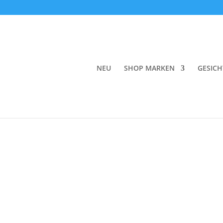
Start
/
Gesicht
/
Serum & Booster
/ HoliFrog Ga
NEU
SHOP MARKEN
GESICH