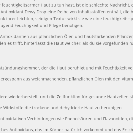
r feuchtigkeitsarmer Haut zu tun hast, ist die schlechte Nachricht
ee Antioxidant Dewy Drop eine Reihe von Inhaltsstoffen enthält, die
ank ihrer leichten, seidigen Textur wirkt sie wie eine feuchtigkeit
nügend Feuchtigkeit und Pflege benötigen.
Antioxidantien aus pflanzlichen Ölen und hautstärkenden Pflanzene
den es trifft, hinterlässt die Haut weicher, als du sie vorgefunden
Entzündungshemmer, der die Haut beruhigt und mit Feuchtigkeit ve
iergespann aus weichmachenden, pflanzlichen Ölen mit den Vitami
iere wiederherstellt und die Zellfunktion für gesunde Hautzellen s
e Wirkstoffe die trockene und dehydrierte Haut zu beruhigen.
antioxidativen Verbindungen wie Phenolsäuren und Flavanoiden, 
liches Antioxidans, das im Körper natürlich vorkommt und das Ersc