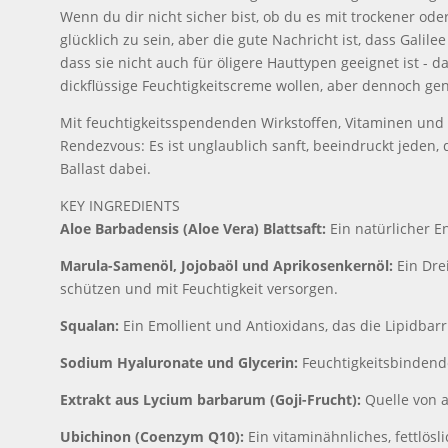
Wenn du dir nicht sicher bist, ob du es mit trockener ode
glücklich zu sein, aber die gute Nachricht ist, dass Galil
dass sie nicht auch für öligere Hauttypen geeignet ist - d
dickflüssige Feuchtigkeitscreme wollen, aber dennoch ge
Mit feuchtigkeitsspendenden Wirkstoffen, Vitaminen und 
Rendezvous: Es ist unglaublich sanft, beeindruckt jeden, 
Ballast dabei.
KEY INGREDIENTS
Aloe Barbadensis (Aloe Vera) Blattsaft:
Ein natürlicher 
Marula-Samenöl, Jojobaöl und Aprikosenkernöl:
Ein Dre
schützen und mit Feuchtigkeit versorgen.
Squalan:
Ein Emollient und Antioxidans, das die Lipidbarr
Sodium Hyaluronate und Glycerin:
Feuchtigkeitsbindend
Extrakt aus Lycium barbarum (Goji-Frucht):
Quelle von 
Ubichinon (Coenzym Q10):
Ein vitaminähnliches, fettlös