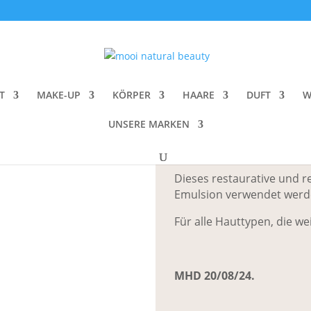
lilee Antioxidant Dewy Drop
HoliFrog Galil
T
MAKE-UP
KÖRPER
HAARE
DUFT
W
CHF
74.00
UNSERE MARKEN
Drench & Repair | Hydrat
Dieses restaurative und re
Emulsion verwendet werd
Für alle Hauttypen, die we
MHD 20/08/24.