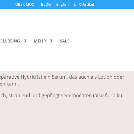
ÜBER MOOI
BLOG
English
0-Artikel
ee Antioxidant Dewy Drop
ELLBEING
MEHR
SALE
ing Hybrid
parative Hybrid ist ein Serum, das auch als Lotion oder
en kann.
ich, strahlend und gepflegt sein möchten (also für alle).