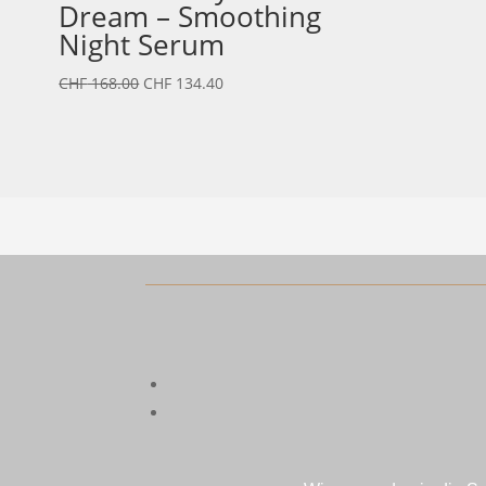
Dream – Smoothing
Night Serum
Ursprünglicher
Aktueller
CHF
168.00
CHF
134.40
Preis
Preis
war:
ist:
CHF 168.00
CHF 134.40.