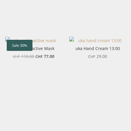
Sale 30%
LESSE Bioactive Mask
uka Hand Cream 13:00
Ursprünglicher
Aktueller
110.00
77.00
29.00
CHF
CHF
CHF
Preis
Preis
war:
ist:
CHF 110.00
CHF 77.00.