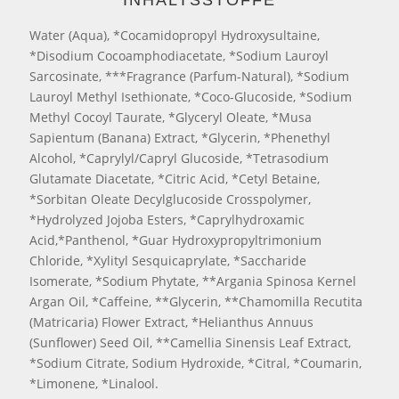
INHALTSSTOFFE
Water (Aqua), *Cocamidopropyl Hydroxysultaine,
*Disodium Cocoamphodiacetate, *Sodium Lauroyl
Sarcosinate, ***Fragrance (Parfum-Natural), *Sodium
Lauroyl Methyl Isethionate, *Coco-Glucoside, *Sodium
Methyl Cocoyl Taurate, *Glyceryl Oleate, *Musa
Sapientum (Banana) Extract, *Glycerin, *Phenethyl
Alcohol, *Caprylyl/Capryl Glucoside, *Tetrasodium
Glutamate Diacetate, *Citric Acid, *Cetyl Betaine,
*Sorbitan Oleate Decylglucoside Crosspolymer,
*Hydrolyzed Jojoba Esters, *Caprylhydroxamic
Acid,*Panthenol, *Guar Hydroxypropyltrimonium
Chloride, *Xylityl Sesquicaprylate, *Saccharide
Isomerate, *Sodium Phytate, **Argania Spinosa Kernel
Argan Oil, *Caffeine, **Glycerin, **Chamomilla Recutita
(Matricaria) Flower Extract, *Helianthus Annuus
(Sunflower) Seed Oil, **Camellia Sinensis Leaf Extract,
*Sodium Citrate, Sodium Hydroxide, *Citral, *Coumarin,
*Limonene, *Linalool.