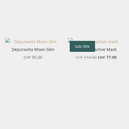
Sale 30%
Depuravita Moon Skin
LESSE Bioactive Mask
Ursprünglicher
Aktuel
95.00
110.00
77.00
CHF
CHF
CHF
Preis
Preis
war:
ist:
CHF 110.00
CHF 77