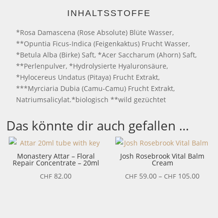
INHALTSSTOFFE
*Rosa Damascena (Rose Absolute) Blüte
Wasser,
**Opuntia Ficus-Indica (Feigenkaktus) Frucht
Wasser,
*Betula Alba (Birke) Saft, *Acer Saccharum (Ahorn) Saft,
**Perlenpulver, *Hydrolysierte Hyaluronsäure,
*Hylocereus Undatus (Pitaya) Frucht Extrakt,
***Myrciaria Dubia (Camu-Camu) Frucht Extrakt,
Natriumsalicylat.
*biologisch **wild gezüchtet
Das könnte dir auch gefallen …
Monastery Attar – Floral
Josh Rosebrook Vital Balm
Repair Concentrate – 20ml
Cream
Preis
82.00
59.00
–
105.00
CHF
CHF
CHF
CHF 5
bis
CHF 1