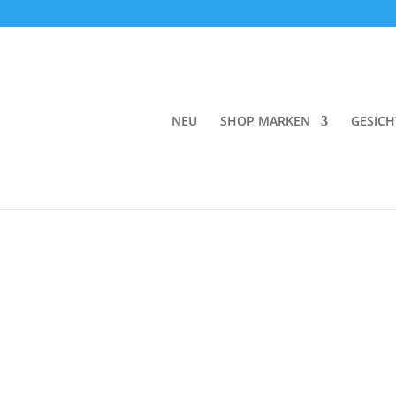
Start
/
Make-up
/
Foundation
/ Agent Nateur Ho
NEU
SHOP MARKEN
GESICH