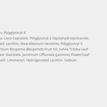
s, Polyglyceryl-4
a, Coco-Caprylate, Polyglyceryl-2 Dipolyhydroxystearate,
act, Lecithin, Stearalkonium Hectorite, Polyglyceryl-3
ntium Bergamia (Bergamot) Fruit Oil, Salvia Triloba Leaf
mate Diacetate, Jasminum Officinale (Jasmine) Flower/Leaf
alool†, Limonene†, Hydrogenated Lecithin, Sodium