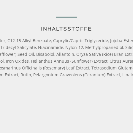
INHALTSSTOFFE
r, C12-15 Alkyl Benzoate, Caprylic/Capric Triglyceride, Jojoba Ester
ridecyl Salicylate, Niacinamide, Nylon-12, Methylpropanediol, Silic
flower) Seed Oil, Bisabolol, Allantoin, Oryza Sativa (Rice) Bran Extr
nol, Iron Oxides, Helianthus Annuus (Sunflower) Extract, Citrus Aura
t, Rosmarinus Officinalis (Rosemary) Leaf Extract, Tetrasodium Gluta
em Extract, Rutin, Pelargonium Graveolens (Geranium) Extract, Lin