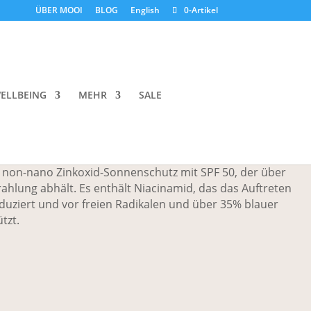
ÜBER MOOI
BLOG
English
0-Artikel
Holi (Sun) SPF 50 Dewy Tinted
ELLBEING
MEHR
SALE
er, non-nano Zinkoxid-Sonnenschutz mit SPF 50, der über
hlung abhält. Es enthält Niacinamid, das das Auftreten
uziert und vor freien Radikalen und über 35% blauer
tzt.