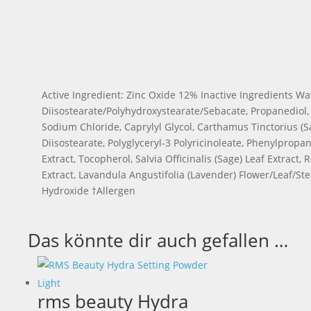
Active Ingredient: Zinc Oxide 12% Inactive Ingredients Wate
Diisostearate/Polyhydroxystearate/Sebacate, Propanediol, T
Sodium Chloride, Caprylyl Glycol, Carthamus Tinctorius (Saf
Diisostearate, Polyglyceryl-3 Polyricinoleate, Phenylpropa
Extract, Tocopherol, Salvia Officinalis (Sage) Leaf Extrac
Extract, Lavandula Angustifolia (Lavender) Flower/Leaf/St
Hydroxide †Allergen
Das könnte dir auch gefallen …
rms beauty Hydra