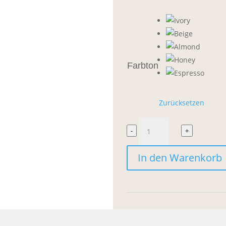
Farbton
Zurücksetzen
Agent
-
+
Nateur
In den Warenkorb
Holi
(Sun)
SPF
50