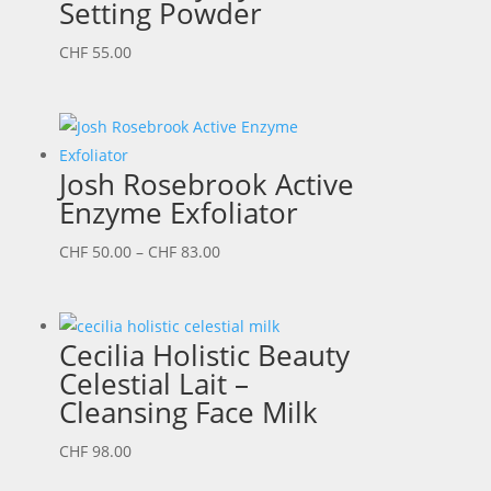
Setting Powder
CHF
55.00
Josh Rosebrook Active
Enzyme Exfoliator
Preisspanne:
CHF
50.00
–
CHF
83.00
CHF 50.00
bis
CHF 83.00
Cecilia Holistic Beauty
Celestial Lait –
Cleansing Face Milk
CHF
98.00