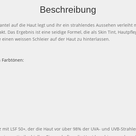
Dewy
Beschreibung
Tinted
zmantel auf die Haut legt und ihr ein strahlendes Aussehen verleih
Skin
t. Das Ergebnis ist eine seidige Formel, die als Skin Tint, Hautp
Drops
einen weissen Schleier auf der Haut zu hinterlassen.
Menge
n Farbtönen:
tz mit LSF 50+, der die Haut vor über 98% der UVA- und UVB-Stra