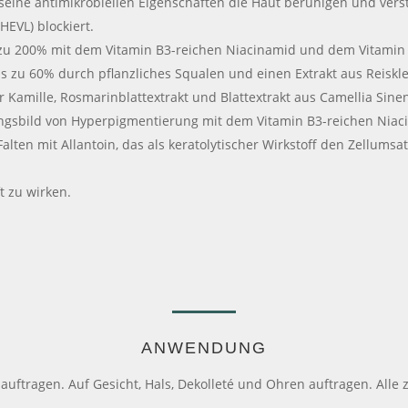
seine antimikrobiellen Eigenschaften die Haut beruhigen und vers
HEVL) blockiert.
is zu 200% mit dem Vitamin B3-reichen Niacinamid und dem Vitamin
s zu 60% durch pflanzliches Squalen und einen Extrakt aus Reiskle
Kamille, Rosmarinblattextrakt und Blattextrakt aus Camellia Sinen
ungsbild von Hyperpigmentierung mit dem Vitamin B3-reichen Niac
lten mit Allantoin, das als keratolytischer Wirkstoff den Zellums
t zu wirken.
ANWENDUNG
auftragen. Auf Gesicht, Hals, Dekolleté und Ohren auftragen. Alle