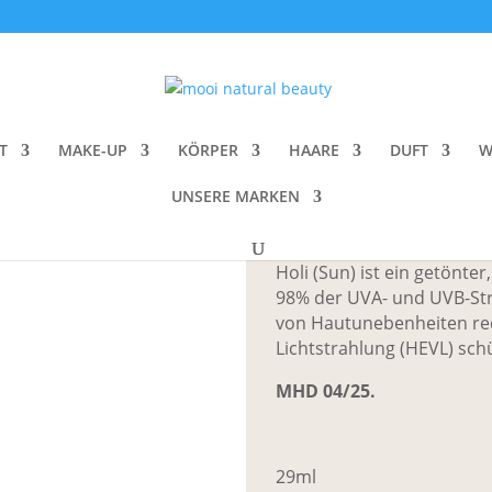
li (Sun) SPF 50 Dewy Tinted Skin Drops
Agent Nateur 
Skin Drops
T
MAKE-UP
KÖRPER
HAARE
DUFT
W
UNSERE MARKEN
CHF
64.00
Holi (Sun) ist ein getönt
98% der UVA- und UVB-Stra
von Hautunebenheiten red
Lichtstrahlung (HEVL) schü
MHD 04/25.
29ml